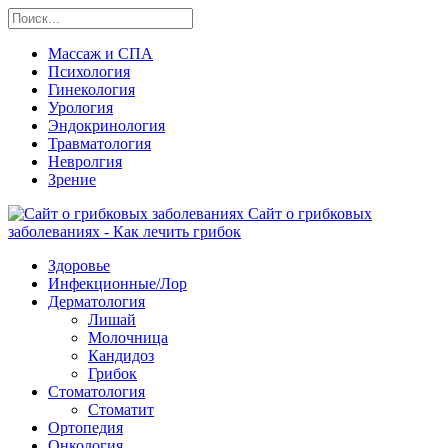
Массаж и СПА
Психология
Гинекология
Урология
Эндокринология
Травматология
Невролгия
Зрение
Сайт о грибковых
заболеваниях - Как лечить грибок
Здоровье
Инфекционные/Лор
Дерматология
Лишай
Молочница
Кандидоз
Грибок
Стоматология
Стоматит
Ортопедия
Онкология