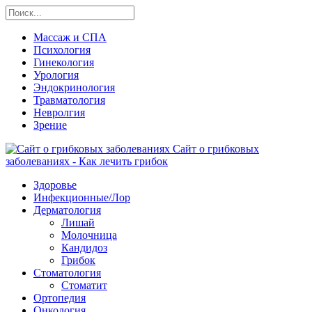
Массаж и СПА
Психология
Гинекология
Урология
Эндокринология
Травматология
Невролгия
Зрение
Сайт о грибковых
заболеваниях - Как лечить грибок
Здоровье
Инфекционные/Лор
Дерматология
Лишай
Молочница
Кандидоз
Грибок
Стоматология
Стоматит
Ортопедия
Онкология