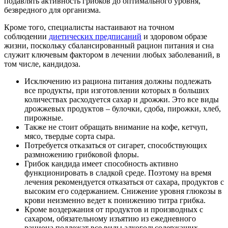
подавлять активность грибков до оптимального уровня,
безвредного для организма.
Кроме того, специалисты настаивают на точном
соблюдении
диетических предписаний
и здоровом образе
жизни, поскольку сбалансированный рацион питания и сна
служит ключевым фактором в лечении любых заболеваний, в
том числе, кандидоза.
Исключению из рациона питания должны подлежать
все продукты, при изготовлении которых в больших
количествах расходуется сахар и дрожжи. Это все виды
дрожжевых продуктов – булочки, сдоба, пирожки, хлеб,
пирожные.
Также не стоит обращать внимание на кофе, кетчуп,
мясо, твердые сорта сыра.
Потребуется отказаться от сигарет, способствующих
размножению грибковой флоры.
Грибок кандида имеет способность активно
функционировать в сладкой среде. Поэтому на время
лечения рекомендуется отказаться от сахара, продуктов с
высоким его содержанием. Снижение уровня глюкозы в
крови неизменно ведет к понижению титра грибка.
Кроме воздержания от продуктов и производных с
сахаром, обязательному изъятию из ежедневного
рациона подлежат все виды алкогольсодержащих