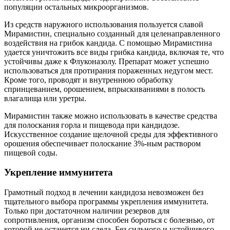
популяции остальных микроорганизмов.
Из средств наружного использования пользуется славой
Мирамистин, специально созданный для целенаправленного
воздействия на грибок кандида. С помощью Мирамистина
удается уничтожить все виды грибка кандида, включая те, что
устойчивы даже к Флуконазолу. Препарат может успешно
использоваться для протирания пораженных недугом мест.
Кроме того, проводят и внутреннюю обработку
спринцеванием, орошением, впрыскиваниями в полость
влагалища или уретры.
Мирамистин также можно использовать в качестве средства
для полоскания горла и пищевода при кандидозе.
Искусственное создание щелочной среды для эффективного
орошения обеспечивает полоскание 3%-ным раствором
пищевой соды.
Укрепление иммунитета
Грамотный подход в лечении кандидоза невозможен без
тщательного выбора программы укрепления иммунитета.
Только при достаточном наличии резервов для
сопротивления, организм способен бороться с болезнью, от
которой не останется ни следа. Без сильного и устойчивого