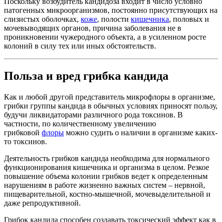
Поскольку возбудитель кандидоза входит в число условно
патогенных микроорганизмов, постоянно присутствующих на
слизистых оболочках,
коже
, полости
кишечника
, половых и
мочевыводящих органов, причина заболевания не в
проникновении чужеродного объекта, а в усиленном росте
колоний в силу тех или иных обстоятельств.
Польза и вред грибка кандида
Как и любой другой представитель микрофлоры в организме,
грибки группы кандида в обычных условиях приносят пользу,
будучи ликвидаторами различного рода токсинов. В
частности, по количественному увеличению
грибковой
флоры
можно судить о наличии в организме каких-
то токсинов.
Деятельность грибков кандида необходима для нормального
функционирования кишечника и организма в целом. Резкое
повышение объема колонии грибков ведет к определенным
нарушениям в работе жизненно важных систем – нервной,
пищеварительной, костно-мышечной, мочевыделительной и
даже репродуктивной.
Грибок кандида способен создавать токсический эффект как в