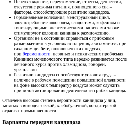
Переохлаждение, переутомление, стрессы, депрессии,
отсутствие режима питания, полноценного сна –
факторы, способствующие развитию кандидоза.
Гормональные колебания, менструальный цикл,
злоупотребление алкоголем, сладостями, кофеином и
тонизирующими энергетическими напитками также
стимулируют колонии кандида к размножению.
Организм не в состоянии справиться с грибковым
размножением в условиях истощения, авитаминоза, при
сахарном диабете, онкологических недугах,
при
беременности
, нервных и психических проблемах.
Кандидоз мочеполового типа нередко развивается после
лечебного курса против хламидиоза, гонореи,
уреаплазмы.
Развитию кандидоза способствуют условия труда –
наличие в рабочем помещении повышенной влажности
на фоне высоких температур воздуха может служить
причиной активирования деятельности грибка кандида.
Отмечена высокая степень вероятности кандидоза у лиц,
занятых в винодельческой, хлебобулочной, кондитерской
отраслях промышленности.
Варианты передачи кандидоза