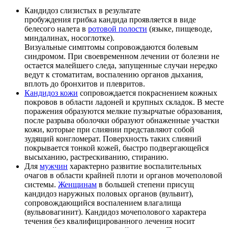
Кандидоз слизистых в результате
пробуждения грибка кандида проявляется в виде
белесого налета в
ротовой полости
(языке, пищеводе,
миндалинах, носоглотке).
Визуальные симптомы сопровождаются болевым
синдромом. При своевременном лечении от болезни не
остается малейшего следа, запущенные случаи нередко
ведут к стоматитам, воспалению органов дыхания,
вплоть до бронхитов и плевритов.
Кандидоз кожи
сопровождается покраснением кожных
покровов в области ладоней и крупных складок. В месте
поражения образуются мелкие пузырчатые образования,
после разрыва оболочки образуют обнаженные участки
кожи, которые при слиянии представляют собой
зудящий конгломерат. Поверхность таких слияний
покрывается тонкой кожей, быстро подвергающейся
высыханию, растрескиванию, стиранию.
Для
мужчин
характерно развитие воспалительных
очагов в области крайней плоти и органов мочеполовой
системы.
Женщинам
в большей степени присущ
кандидоз наружных половых органов (вульвит),
сопровождающийся воспалением влагалища
(вульвовагинит). Кандидоз мочеполового характера
течения без квалифицированного лечения носит