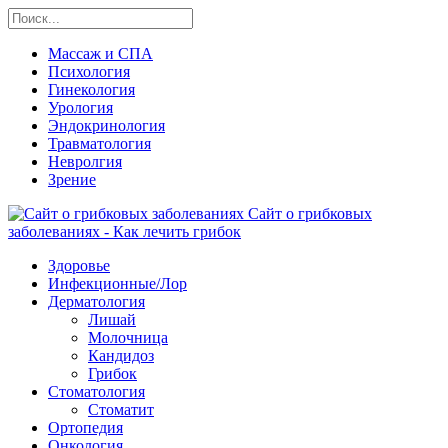
Массаж и СПА
Психология
Гинекология
Урология
Эндокринология
Травматология
Невролгия
Зрение
Сайт о грибковых
заболеваниях - Как лечить грибок
Здоровье
Инфекционные/Лор
Дерматология
Лишай
Молочница
Кандидоз
Грибок
Стоматология
Стоматит
Ортопедия
Онкология