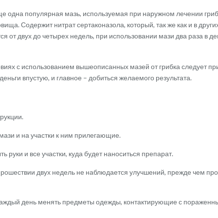
е одна популярная мазь, используемая при наружном лечении гриб
вища. Содержит нитрат сертаконазола, который, так же как и в других
тся от двух до четырех недель, при использовании мази два раза в 
виях с использованием вышеописанных мазей от грибка следует пр
деньги впустую, и главное – добиться желаемого результата.
рукции.
мази и на участки к ним прилегающие.
руки и все участки, куда будет наноситься препарат.
прошествии двух недель не наблюдается улучшений, прежде чем проб
каждый день менять предметы одежды, контактирующие с пораженны