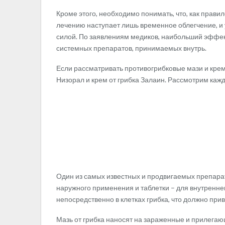
Кроме этого, необходимо понимать, что, как прави
лечению наступает лишь временное облегчение, и 
силой. По заявлениям медиков, наибольший эффект
системных препаратов, принимаемых внутрь.
Если рассматривать противогрибковые мази и крем
Низорал и крем от грибка Залаин. Рассмотрим кажд
Один из самых известных и продвигаемых препарато
наружного применения и таблетки – для внутренн
непосредственно в клетках грибка, что должно при
Мазь от грибка наносят на зараженные и прилегаю