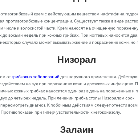
отивогрибковый крем с действующим веществом нафтифина гидрох
вая противогрибковые концентрации. Существует также в виде раство
ом числе и волосистой части. Крем наносят на очищенную пораженну
до восьми недель при кожных грибках. При ногтевых наносится два 
некоторых случаях может вызывать жжение и покраснение кожи, но п
Низорал
ем от
грибковых заболеваний
для наружного применения. Действующ
воздействием на зуд при поражениях кожи и дрожжевых инфекциях. 
ичных кожных грибках наносится один раз в день на пораженные и
 двух до четырех недель. При лечении грибка стопы Низоралом срок 
пересмотреть диагноз. К побочным действиям следует отнести воз
ротивопоказан при гиперчувствительности к кетоконазолу.
Залаин