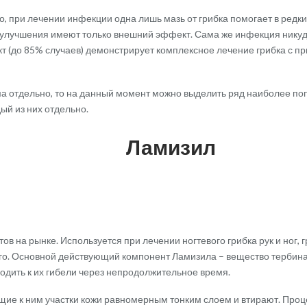
ло, при лечении инфекции одна лишь мазь от грибка помогает в редк
улучшения имеют только внешний эффект. Сама же инфекция никуда 
 (до 85% случаев) демонстрирует комплексное лечение грибка с при
а отдельно, то на данный момент можно выделить ряд наиболее поп
ый из них отдельно.
Ламизил
в на рынке. Используется при лечении ногтевого грибка рук и ног, 
его. Основной действующий компонент Ламизила – вещество тербин
водить к их гибели через непродолжительное время.
щие к ним участки кожи равномерным тонким слоем и втирают. Проц