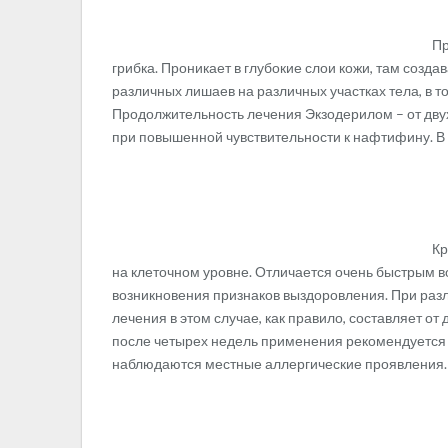
Пр
грибка. Проникает в глубокие слои кожи, там созда
различных лишаев на различных участках тела, в т
Продолжительность лечения Экзодерилом – от двух 
при повышенной чувствительности к нафтифину. В 
Кр
на клеточном уровне. Отличается очень быстрым 
возникновения признаков выздоровления. При разл
лечения в этом случае, как правило, составляет от
после четырех недель применения рекомендуется 
наблюдаются местные аллергические проявления. П