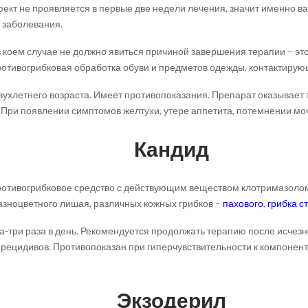
ект не проявляется в первые две недели лечения, значит именно ва
 заболевания.
 коем случае не должно явиться причиной завершения терапии – это
отивогрибковая обработка обуви и предметов одежды, контактирую
двухлетнего возраста. Имеет противопоказания. Препарат оказывает
 При появлении симптомов желтухи, утере аппетита, потемнении мо
Кандид
отивогрибковое средство с действующим веществом клотримазолом,
разноцветного лишая, различных кожных грибков –
пахового
,
грибка с
а-три раза в день. Рекомендуется продолжать терапию после исчез
рецидивов. Противопоказан при гиперчувствительности к компонента
Экзодерил