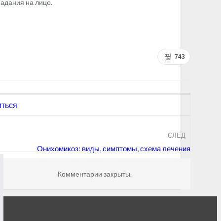
падания на лицо.
743
иться
СЛЕД
Онихомикоз: виды, симптомы, схема лечения
Комментарии закрыты.