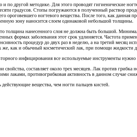
 по другой методике. Для этого проводят гигиенические ногте
десяти градусов. Стопы погружаются в полученный раствор прод
о ороговевшего ногтевого вещества. После того, как данная пр
женную зону наносится слоем одинаковой небольшой толщины.
что толщина нанесенного слоя не должна быть большой. Минима
енных формах заболевания этот срок удлиняется. Частота примен
сивность процедур до двух раз в неделю, а на третий месяц испо
 же, как и обычный косметический лак, при помощи жидкости дл
вторного инфицирования все используемые инструменты нужно п
и свойства, составляет около трех месяцев. Лак против грибка н
гими лаками, противогрибковая активность в данном случае сниж
ь действующие вещества, чем ногти пальцев кистей.