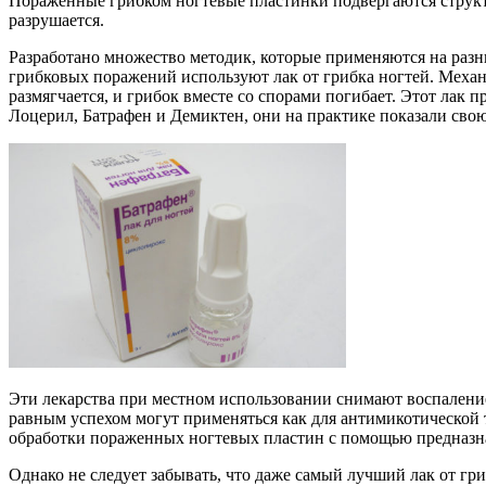
Пораженные грибком ногтевые пластинки подвергаются структур
разрушается.
Разработано множество методик, которые применяются на раз
грибковых поражений используют лак от грибка ногтей. Механ
размягчается, и грибок вместе со спорами погибает. Этот ла
Лоцерил, Батрафен и Демиктен, они на практике показали св
Эти лекарства при местном использовании снимают воспалени
равным успехом могут применяться как для антимикотической т
обработки пораженных ногтевых пластин с помощью предназна
Однако не следует забывать, что даже самый лучший лак от гр