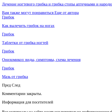
Лечение ногтевого грибка и грибка стопы аптечными и народ
Вам также могут понравиться
Еще от автора
Грибок
Как вылечить грибок на ногах
Грибок
Таблетки от грибка ногтей
Грибок
Онихомикоз: виды, симптомы, схема лечения
Грибок
Мазь от грибка
Пред
След
Комментарии закрыты.
Информация для посетителей
Все материалы на сайте носят исключительно информационный 