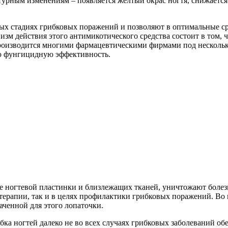
ным изменениям – появляется желтый окрас ногтя, снижается ег
ных стадиях грибковых поражений и позволяют в оптимальные ср
изм действия этого антимикотического средства состоит в том,
к производится многими фармацевтическими фирмами под несколь
ою фунгицидную эффективность.
е ногтевой пластинки и близлежащих тканей, уничтожают болез
ерапии, так и в целях профилактики грибковых поражений. Во в
ченной для этого лопаточки.
ибка ногтей далеко не во всех случаях грибковых заболеваний 