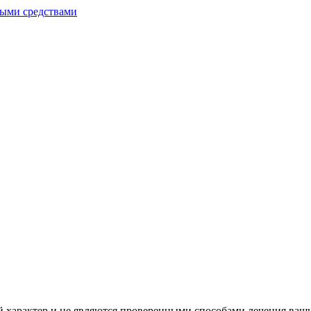
ными средствами
характер и не являются проверенными способами лечения ваших