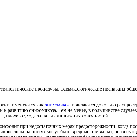
ерапевтические процедуры, фармакологические препараты общег
огии, именуются как
онихомикоз
, и являются довольно распрос
и к развитию онихомикоза. Тем не менее, в большинстве случа
ы, плохого ухода за пальцами нижних конечностей.
оисходит при недостаточных мерах предосторожности, когда пос
икрофлоры на ногтях могут быть вредные привычки, психоэмоц