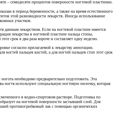
сяти – семидесяти процентов поверхности ногтевой пластинки.
азан в период беременности, а также на время естественного
иентов этой разновидности лекарств. Иногда использование
кожных участков.
тя данным лекарством. Если на ногтевой пластине имеется
рация лекарства в ногтевой пластине пальца стопы,
этот срок в два раза короче и составляет одну неделю.
ровке согласно прилагаемой к лекарству аннотации.
я ногтей пальцев кистей, а для ногтей пальцев стоп этот срок
й ноготь необходимо предварительно подготовить. Эта
ва ногтя используют специальную ногтевую пилочку, которая
смоченного в водно-спиртовом растворе. Подготовка по
образует на ногтевой поверхности застывший слой. Для
тывший противогрибковый лак с помощью органических