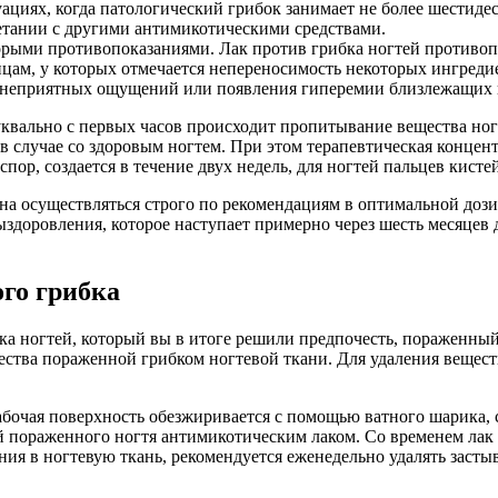
ациях, когда патологический грибок занимает не более шестиде
етании с другими антимикотическими средствами.
ыми противопоказаниями. Лак против грибка ногтей противопок
 лицам, у которых отмечается непереносимость некоторых ингред
е неприятных ощущений или появления гиперемии близлежащих 
уквально с первых часов происходит пропитывание вещества ног
 в случае со здоровым ногтем. При этом терапевтическая концент
р, создается в течение двух недель, для ногтей пальцев кистей 
на осуществляться строго по рекомендациям в оптимальной дози
доровления, которое наступает примерно через шесть месяцев дл
ого грибка
бка ногтей, который вы в итоге решили предпочесть, пораженны
ества пораженной грибком ногтевой ткани. Для удаления вещест
рабочая поверхность обезжиривается с помощью ватного шарика, 
 пораженного ногтя антимикотическим лаком. Со временем лак 
ния в ногтевую ткань, рекомендуется еженедельно удалять зас