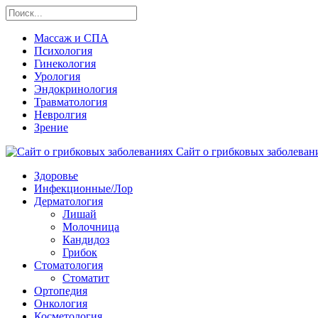
Массаж и СПА
Психология
Гинекология
Урология
Эндокринология
Травматология
Невролгия
Зрение
Сайт о грибковых заболевани
Здоровье
Инфекционные/Лор
Дерматология
Лишай
Молочница
Кандидоз
Грибок
Стоматология
Стоматит
Ортопедия
Онкология
Косметология