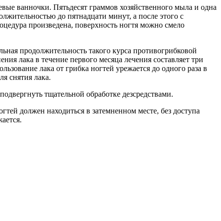
вые ванночки. Пятьдесят граммов хозяйственного мыла и одна
олжительностью до пятнадцати минут, а после этого с
оцедура произведена, поверхность ногтя можно смело
льная продолжительность такого курса противогрибковой
ения лака в течение первого месяца лечения составляет три
льзование лака от грибка ногтей урежается до одного раза в
я снятия лака.
одвергнуть тщательной обработке дезсредствами.
огтей должен находиться в затемненном месте, без доступа
ается.