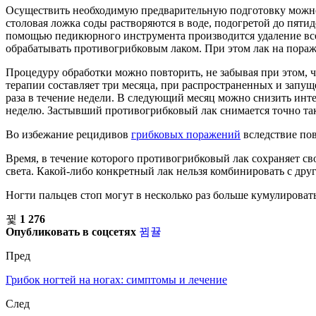
Осуществить необходимую предварительную подготовку можно и
столовая ложка соды растворяются в воде, подогретой до пяти
помощью педикюрного инструмента производится удаление всег
обрабатывать противогрибковым лаком. При этом лак на пора
Процедуру обработки можно повторить, не забывая при этом, 
терапии составляет три месяца, при распространенных и запущ
раза в течение недели. В следующий месяц можно снизить интен
неделю. Застывший противогрибковый лак снимается точно так
Во избежание рецидивов
грибковых поражений
вследствие по
Время, в течение которого противогрибковый лак сохраняет сво
света. Какой-либо конкретный лак нельзя комбинировать с дру
Ногти пальцев стоп могут в несколько раз больше кумулироват
1 276
Опубликовать в соцсетях
Пред
Грибок ногтей на ногах: симптомы и лечение
След