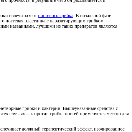
о прочность, в результате чего он расслаивается и
оки излечиться от
ногтевого грибка
. В начальной фазе
 что ногтевая пластинка с паразитирующим грибком
кими названиями, лучшими из таких препаратов являются
нетворные грибки и бактерии. Вышеуказанные средства с
сех случаях лак против грибка ногтей применяется местно для
обеспечивает должный терапевтический эффект, изолированное