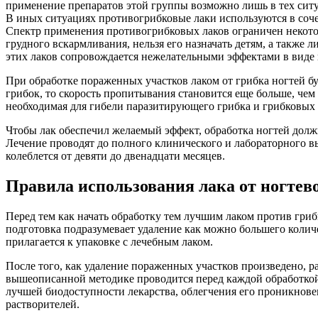
применение препаратов этой группы возможно лишь в тех ситу
В иных ситуациях противогрибковые лаки используются в соч
Спектр применения противогрибковых лаков ограничен некотор
грудного вскармливания, нельзя его назначать детям, а также
этих лаков сопровождается нежелательными эффектами в вид
При обработке пораженных участков лаком от грибка ногтей б
грибок, то скорость пропитывания становится еще больше, чем
необходимая для гибели паразитирующего грибка и грибковых спо
Чтобы лак обеспечил желаемый эффект, обработка ногтей долж
Лечение проводят до полного клинического и лабораторного выз
колеблется от девяти до двенадцати месяцев.
Правила использования лака от ногтев
Перед тем как начать обработку тем лучшим лаком против гри
подготовка подразумевает удаление как можно большего колич
прилагается к упаковке с лечебным лаком.
После того, как удаление пораженных участков произведено, 
вышеописанной методике проводится перед каждой обработкой
лучшей биодоступности лекарства, облегчения его проникнове
растворителей.