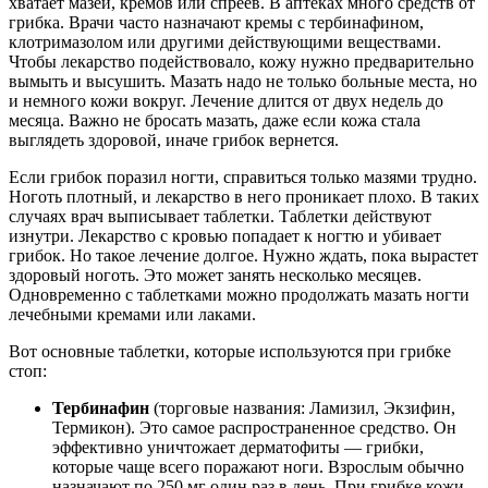
хватает мазей, кремов или спреев. В аптеках много средств от
грибка. Врачи часто назначают кремы с тербинафином,
клотримазолом или другими действующими веществами.
Чтобы лекарство подействовало, кожу нужно предварительно
вымыть и высушить. Мазать надо не только больные места, но
и немного кожи вокруг. Лечение длится от двух недель до
месяца. Важно не бросать мазать, даже если кожа стала
выглядеть здоровой, иначе грибок вернется.
Если грибок поразил ногти, справиться только мазями трудно.
Ноготь плотный, и лекарство в него проникает плохо. В таких
случаях врач выписывает таблетки. Таблетки действуют
изнутри. Лекарство с кровью попадает к ногтю и убивает
грибок. Но такое лечение долгое. Нужно ждать, пока вырастет
здоровый ноготь. Это может занять несколько месяцев.
Одновременно с таблетками можно продолжать мазать ногти
лечебными кремами или лаками.
Вот основные таблетки, которые используются при грибке
стоп:
Тербинафин
(торговые названия: Ламизил, Экзифин,
Термикон). Это самое распространенное средство. Он
эффективно уничтожает дерматофиты — грибки,
которые чаще всего поражают ноги. Взрослым обычно
назначают по 250 мг один раз в день. При грибке кожи