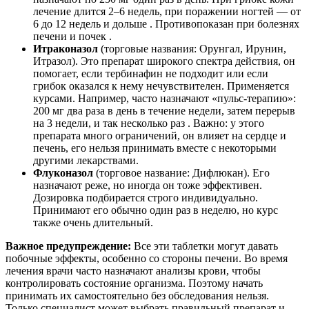
лечение длится 2–6 недель, при поражении ногтей — от
6 до 12 недель и дольше . Противопоказан при болезнях
печени и почек .
Итраконазол
(торговые названия: Орунгал, Ирунин,
Итразол). Это препарат широкого спектра действия, он
помогает, если тербинафин не подходит или если
грибок оказался к нему нечувствителен. Применяется
курсами. Например, часто назначают «пульс-терапию»:
200 мг два раза в день в течение недели, затем перерыв
на 3 недели, и так несколько раз . Важно: у этого
препарата много ограничений, он влияет на сердце и
печень, его нельзя принимать вместе с некоторыми
другими лекарствами.
Флуконазол
(торговое название: Дифлюкан). Его
назначают реже, но иногда он тоже эффективен.
Дозировка подбирается строго индивидуально.
Принимают его обычно один раз в неделю, но курс
также очень длительный.
Важное предупреждение:
Все эти таблетки могут давать
побочные эффекты, особенно со стороны печени. Во время
лечения врачи часто назначают анализы крови, чтобы
контролировать состояние организма. Поэтому начать
принимать их самостоятельно без обследования нельзя.
Только специалист может выбрать правильный препарат и