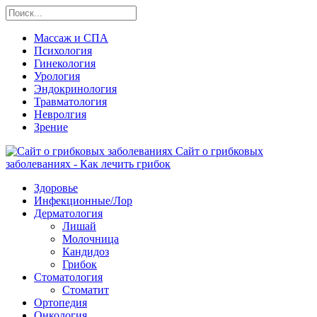
Массаж и СПА
Психология
Гинекология
Урология
Эндокринология
Травматология
Невролгия
Зрение
Сайт о грибковых
заболеваниях - Как лечить грибок
Здоровье
Инфекционные/Лор
Дерматология
Лишай
Молочница
Кандидоз
Грибок
Стоматология
Стоматит
Ортопедия
Онкология