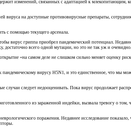
одержит изменений, связанных с адаптацией к млекопитающим, к
цией вируса на доступные противовирусные препараты, сотрудн
чить с помощью текущего арсенала.
чтобы вирус гриппа приобрел пандемический потенциал. Недавне
у, достаточно всего одной мутации, но это не так уж и очевидно
 открытие «на самом деле не слишком сильно меняет оценку риск
 пандемическому вирусу H5N1, и это единственное, что мы може
обные случаи следует недооценивать. Пока вирус продолжает расп
иготовленного из зараженной индейки, вызвала тревогу о том, 
неврологического поражения. Недавнее исследование показало, 
епторы.