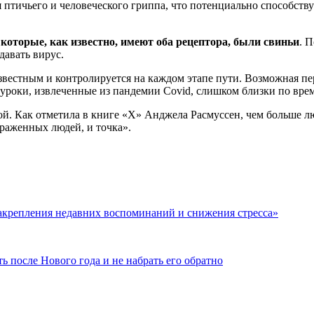
птичьего и человеческого гриппа, что потенциально способств
оторые, как известно, имеют оба рецептора, были свиньи
. 
авать вирус.
звестным и контролируется на каждом этапе пути. Возможная пе
 уроки, извлеченные из пандемии Covid, слишком близки по вре
й. Как отметила в книге «X» Анджела Расмуссен, чем больше лю
раженных людей, и точка».
закрепления недавних воспоминаний и снижения стресса»
 после Нового года и не набрать его обратно