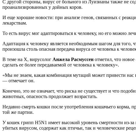
С другой стороны, вирус от больного из Луизианы также не с
проанализированных у дойных коров.
И еще хорошие новости: при анализе генов, связанных с реак
лекарствам.
То есть вирус мог адаптироваться к человеку, но его можно ле
Адаптация к человеку является необходимым шагом для того, 
произошла столь опасная передача вируса от человека к человек
В теме на X, вирусолог
Анжела Расмуссен
отметил, что новое
сделать ее более передаваемой от человека к человеку».
«Мы не знаем, какая комбинация мутаций может привести нас к
— отмечает он.
Конечно, это не означает, что риска не существует и что под
животных, опасность продолжает возрастать.
Недавно смерть кошки после употребления кошачьего корма, пр
той же партии.
У кошек грипп H5N1 имеет высокий уровень смертности из-за 
убитых вирусом, содержат как птичьи, так и человеческие рец