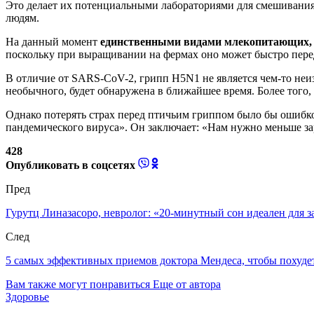
Это делает их потенциальными лабораториями для смешивания 
людям.
На данный момент
единственными видами млекопитающих, к
поскольку при выращивании на фермах оно может быстро перед
В отличие от SARS-CoV-2, грипп H5N1 не является чем-то неи
необычного, будет обнаружена в ближайшее время. Более того,
Однако потерять страх перед птичьим гриппом было бы ошибко
пандемического вируса». Он заключает: «Нам нужно меньше за
428
Опубликовать в соцсетях
Пред
Гурутц Линазасоро, невролог: «20-минутный сон идеален для 
След
5 самых эффективных приемов доктора Мендеса, чтобы похудеть
Вам также могут понравиться
Еще от автора
Здоровье