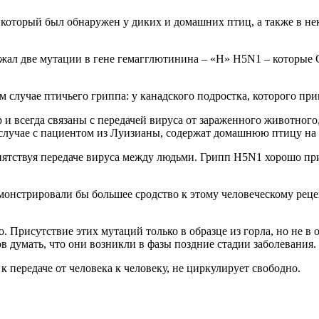
который был обнаружен у диких и домашних птиц, а также в не
ержал две мутации в гене гемагглютинина – «H» H5N1 – которые
 случае птичьего гриппа: у канадского подростка, которого пр
 и всегда связаны с передачей вируса от зараженного животног
случае с пациентом из Луизианы, содержат домашнюю птицу на 
риятствуя передаче вируса между людьми. Грипп H5N1 хорошо пр
онстрировали бы большее сродство к этому человеческому рецеп
. Присутствие этих мутаций только в образце из горла, но не в 
ов думать, что они возникли в фазы поздние стадии заболевания.
 передаче от человека к человеку, не циркулирует свободно.