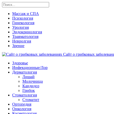
Массаж и СПА
Психология
Гинекология
Урология
Эндокринология
Травматология
Невролгия
Зрение
Сайт о грибковых заболевани
Здоровье
Инфекционные/Лор
Дерматология
Лишай
Молочница
Кандидоз
Грибок
Стоматология
Стоматит
Ортопедия
Онкология
Косметология