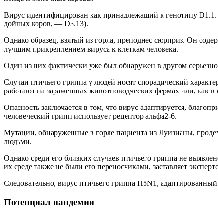
Вирус идентифицирован как принадлежащий к генотипу D1.1, 
дойных коров, — D3.13).
Однако образец, взятый из горла, преподнес сюрприз. Он сод
лучшим прикреплением вируса к клеткам человека.
Один из них фактически уже был обнаружен в другом серьезном
Случаи птичьего гриппа у людей носят спорадический характер
работают на зараженных животноводческих фермах или, как в 
Опасность заключается в том, что вирус адаптируется, благоп
человеческий грипп использует рецептор альфа2-6.
Мутации, обнаруженные в горле пациента из Луизианы, продем
людьми.
Однако среди его близких случаев птичьего гриппа не выявлено
их среде также не были его переносчиками, заставляет эксперт
Следовательно, вирус птичьего гриппа H5N1, адаптированный к
Потенциал пандемии