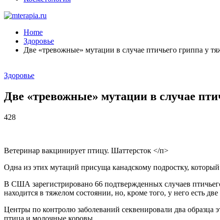
Home
Здоровье
Две «тревожные» мутации в случае птичьего гриппа у 
Здоровье
Две «тревожные» мутации в случае пти
428
Ветеринар вакцинирует птицу. Шаттерсток </п>
Одна из этих мутаций присуща канадскому подростку, который т
В США зарегистрировано 66 подтвержденных случаев птичьего 
находится в тяжелом состоянии, но, кроме того, у него есть дв
Центры по контролю заболеваний секвенировали два образца эт
птица и молочные коровы.