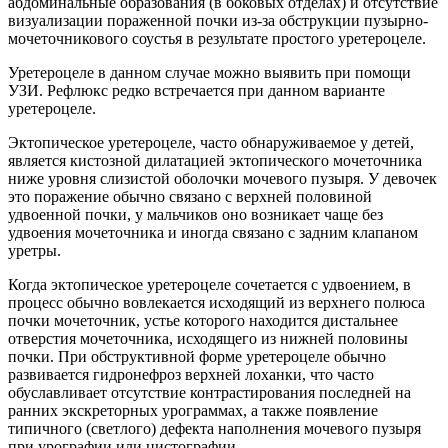
абдоминальные образования (в боковых отделах) и отсутствие
визуализации пораженной почки из-за обструкции пузырно-
мочеточникового соустья в результате простого уретероцеле.
Уретероцеле в данном случае можно выявить при помощи
УЗИ. Рефлюкс редко встречается при данном варианте
уретероцеле.
Эктопическое уретероцеле, часто обнаруживаемое у детей,
является кистозной дилатацией эктопического мочеточника
ниже уровня слизистой оболочки мочевого пузыря. У девочек
это поражение обычно связано с верхней половиной
удвоенной почки, у мальчиков оно возникает чаще без
удвоения мочеточника и иногда связано с задним клапаном
уретры.
Когда эктопическое уретероцеле сочетается с удвоением, в
процесс обычно вовлекается исходящий из верхнего полюса
почки мочеточник, устье которого находится дистальнее
отверстия мочеточника, исходящего из нижней половины
почки. При обструктивной форме уретероцеле обычно
развивается гидронефроз верхней лоханки, что часто
обуславливает отсутствие контрастирования последней на
ранних экскреторных урограммах, а также появление
типичного (светлого) дефекта наполнения мочевого пузыря
при урографии или цистографии.