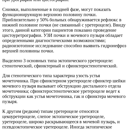
Снимки, выполненные в поздней фазе, могут показать
функционирующую верхнюю половину почки.
Приблизительно у 50% больных обнаруживается рефлюкс в
нижней половине почки (не связанный с уретероцеле). Ввиду
этого, данной категории пациентов показано проведение
цистоуретрографии. УЗИ почки и мочевого пузыря обладает
определенными диагностическими возможностями;
радиоизотопное исследование способно выявить гидронефроз
верхней половины почки.
Выделено 3 основных типа эктопического уретероцеле:
стенотический, сфинктерный и сфинктеростенотический.
Для стенотического типа характерна узость устья
мочеточника. При сфинктерном уретероцеле сфинктер шейки
мочевого пузыря вызывает обструкцию дистального отдела
мочеточника; сфинктеростенотическое уретероцеле ведет к
обструкции как устья мочеточника, гак и сфинктера мочевого
пузыря.
К другим (редким) типам уретероцеле относятся
цекоуретероцеле, слепое эктопическое уретероцеле,
уретероцеле, широко раскрывающееся в мочевой пузырь, и
псевдоэктопическое уретероцеле. Иногда эктопическое