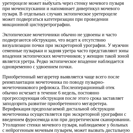
уретероцеле может выбухать через стенку мочевого пузыря
при мочеиспускании и напоминает дивертикул мочевого
пузыря. В отдельных случаях эктопическое уретероцеле
может подвергаться катетеризации при проведении
микционной цистоуретрографии.
Эктопические мочеточники обычно не удвоены и часто
подвергаются обструкции, что ведет к отсутствию
визуализации почки при экскреторной урографии. У мужчин
семенные пузырьки и задняя уретра часто представляют зоны
впадения эктопических мочеточников; у женщин такой зоной
является уретра. Редко эктопическое впадение наблюдается
одновременно с удвоением почки.
Приобретенный мегауретер выявляется чаще всего после
реимплантации мочеточника по поводу пузырно-
мочеточникового рефлюкса. Послеоперационный отек
обычно исчезает в течение 6 недель, постоянно
прогрессирующая обструкция после этого срока заставляет
заподозрить развитие приобретенного мегауретера.
Верификация предполагаемой дистальной обструкции
мочеточника осуществляется при экскреторной урографии с
введением фуросемида или при диуретическом сканировании.
Утолщение стенки мочевого пузыря, наблюдаемое у больных
с нейрогенным мочевым пузырем, может вызвать дистальную