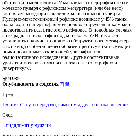
обструкцию мочеточника. У мальчиков гипертрофия стенки
мочевого пузыря с рефлюксом мегауретера (или без него)
заставляет заподозрить наличие заднего клапана уретры.
Пузырно-мочеточниковый рефлюкс возникает у 45% таких
больных, но гипертрофия мочеполового треугольника может
предотвратить развитие этого рефлюкса. В подобных случаях
антеградная пиелография под контролем УЗИ помогает
установить наличие вторичного обструктивного мегауретера.
Этот метод особенно целесообразен при отсутствии функции
почки по данным экскреторной урографии или
радиоизотопного исследования. Другие обструктивные
уропатии мочевого пузыря включают его экстрофию и
дивертикулы.
9 985
Опубликовать в соцсетях
Пред
Гепатит С: пути передачи, симптомы, диагностика, лечение
След
Эпидидимит у мужчин
Вам также могут понравиться
Еще от автора