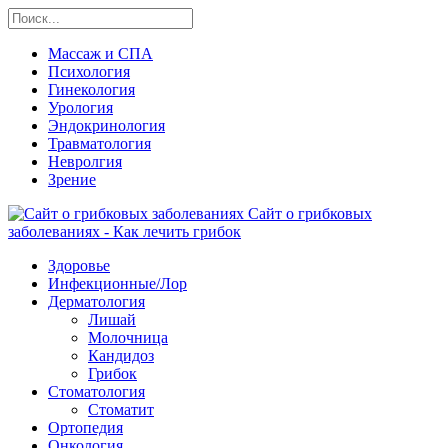
Массаж и СПА
Психология
Гинекология
Урология
Эндокринология
Травматология
Невролгия
Зрение
Сайт о грибковых
заболеваниях - Как лечить грибок
Здоровье
Инфекционные/Лор
Дерматология
Лишай
Молочница
Кандидоз
Грибок
Стоматология
Стоматит
Ортопедия
Онкология