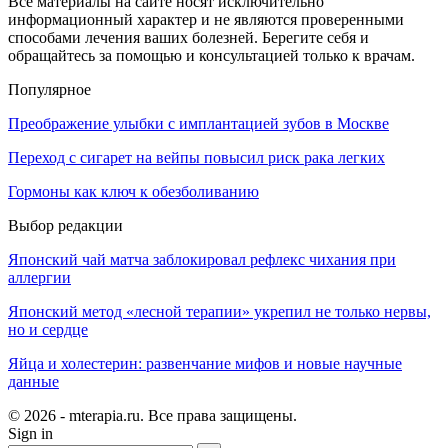
Все материалы на сайте носят исключительно
информационный характер и не являются проверенными
способами лечения ваших болезней. Берегите себя и
обращайтесь за помощью и консультацией только к врачам.
Популярное
Преображение улыбки с имплантацией зубов в Москве
Переход с сигарет на вейпы повысил риск рака легких
Гормоны как ключ к обезболиванию
Выбор редакции
Японский чай матча заблокировал рефлекс чихания при
аллергии
Японский метод «лесной терапии» укрепил не только нервы,
но и сердце
Яйца и холестерин: развенчание мифов и новые научные
данные
© 2026 - mterapia.ru. Все права защищены.
Sign in