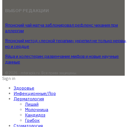
ВЫБОР РЕДАКЦИИ
Японский чай матча заблокировал рефлекс чихания при
аллергии
Японский метод «лесной терапии» укрепил не только нервы,
но и сердце
Яйца и холестерин: развенчание мифов и новые научные
данные
© 2026 - mterapia.ru. Все права защищены.
Sign in
Здоровье
Инфекционные/Лор
Дерматология
Лишай
Молочница
Кандидоз
Грибок
Стоматология