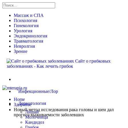
Массаж и СПА
Психология
Гинекология
Урология
Эндокринология
Травматология
Невролгия
Зрение
Сайт о грибковых
заболеваниях - Как лечить грибок
Здоровье
Инфекционные/Лор
Home
Дерматология
Здоровье
Новый метод исследования рака головы и шеи дал
Лишай
прогноз выживаемости заболевших
Молочница
Кандидоз
Грибок