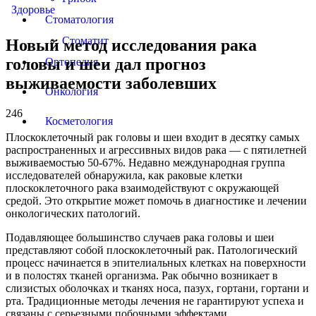
Здоровье
Стоматология
Стоматит
Новый метод исследования рака
головы и шеи дал прогноз
Ортопедия
выживаемости заболевших
Онкология
246
Косметология
Плоскоклеточный рак головы и шеи входит в десятку самых
распространенных и агрессивных видов рака — с пятилетней
выживаемостью 50-67%. Недавно международная группа
исследователей обнаружила, как раковые клетки
плоскоклеточного рака взаимодействуют с окружающей
средой. Это открытие может помочь в диагностике и лечении
онкологических патологий.
Подавляющее большинство случаев рака головы и шеи
представляют собой плоскоклеточный рак. Патологический
процесс начинается в эпителиальных клетках на поверхности
и в полостях тканей организма. Рак обычно возникает в
слизистых оболочках и тканях носа, пазух, гортани, гортани и
рта. Традиционные методы лечения не гарантируют успеха и
связаны с серьезными побочными эффектами.