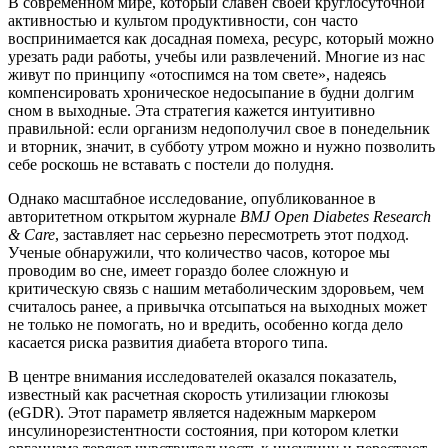
В современном мире, который славен своей круглосуточной
активностью и культом продуктивности, сон часто
воспринимается как досадная помеха, ресурс, который можно
урезать ради работы, учебы или развлечений. Многие из нас
живут по принципу «отоспимся на том свете», надеясь
компенсировать хроническое недосыпание в будни долгим
сном в выходные. Эта стратегия кажется интуитивно
правильной: если организм недополучил свое в понедельник
и вторник, значит, в субботу утром можно и нужно позволить
себе роскошь не вставать с постели до полудня.
Однако масштабное исследование, опубликованное в
авторитетном открытом журнале
BMJ Open Diabetes Research
& Care
, заставляет нас серьезно пересмотреть этот подход.
Ученые обнаружили, что количество часов, которое мы
проводим во сне, имеет гораздо более сложную и
критическую связь с нашим метаболическим здоровьем, чем
считалось ранее, а привычка отсыпаться на выходных может
не только не помогать, но и вредить, особенно когда дело
касается риска развития диабета второго типа.
В центре внимания исследователей оказался показатель,
известный как расчетная скорость утилизации глюкозы
(eGDR). Этот параметр является надежным маркером
инсулинорезистентности состояния, при котором клетки