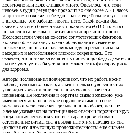
достаточно или даже слишком много. Оказалось, что если
человек в будни регулярно проводит во сне более 7,5–8 часов
и при этом позволяет себе «досыпать» еще больше двух часов
в выходные, это работает против него. Такой режим был
связан с заметно более низким показателем eGDR, то есть с
повышенным риском развития инсулинорезистентности.
Исследователи учли множество сопутствующих факторов,
включая образ жизни, уровень образования и семейное
положение, но негативная связь между пересыпанием на
выходных и метаболизмом глюкозы сохранилась. Это
означает, что привычка валяться в постели до обеда, даже если
вы не чувствуете себя уставшим, может стать фактором риска
для здоровья.
Авторы исследования подчеркивают, что их работа носит
наблюдательный характер, а значит, нельзя с уверенностью
утверждать, что именно сон напрямую вызывает эти
изменения. Не исключена и обратная связь: возможно, уже
имеющиеся метаболические нарушения сами по себе
заставляют человека спать дольше или, наоборот, меньше.
Ученые указывают на потенциально опасный порочный круг,
когда плохая регуляция уровня сахара в крови сбивает
естественные ритмы сна, а вызванные этим нарушения сна
(включая его избыточную продолжительность) еще сильнее
усугубляют метаболические проблемы.