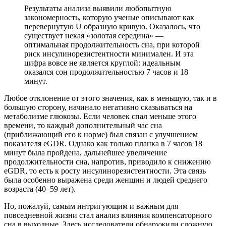
Результаты анализа выявили любопытную
закономерность, которую ученые описывают как
перевернутую U образную кривую. Оказалось, что
существует некая «золотая середина» —
оптимальная продолжительность сна, при которой
риск инсулинорезистентности минимален. И эта
цифра вовсе не является круглой: идеальным
оказался сон продолжительностью 7 часов и 18
минут.
Любое отклонение от этого значения, как в меньшую, так и в
большую сторону, начинало негативно сказываться на
метаболизме глюкозы. Если человек спал меньше этого
времени, то каждый дополнительный час сна
(приближающий его к норме) был связан с улучшением
показателя eGDR. Однако как только планка в 7 часов 18
минут была пройдена, дальнейшее увеличение
продолжительности сна, напротив, приводило к снижению
eGDR, то есть к росту инсулинорезистентности. Эта связь
была особенно выражена среди женщин и людей среднего
возраста (40–59 лет).
Но, пожалуй, самым интригующим и важным для
повседневной жизни стал анализ влияния компенсаторного
сна в выходные. Здесь исследователи обнаружили сложную