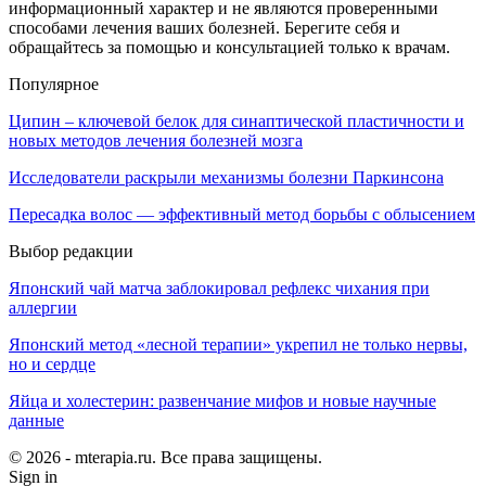
информационный характер и не являются проверенными
способами лечения ваших болезней. Берегите себя и
обращайтесь за помощью и консультацией только к врачам.
Популярное
Ципин – ключевой белок для синаптической пластичности и
новых методов лечения болезней мозга
Исследователи раскрыли механизмы болезни Паркинсона
Пересадка волос — эффективный метод борьбы с облысением
Выбор редакции
Японский чай матча заблокировал рефлекс чихания при
аллергии
Японский метод «лесной терапии» укрепил не только нервы,
но и сердце
Яйца и холестерин: развенчание мифов и новые научные
данные
© 2026 - mterapia.ru. Все права защищены.
Sign in