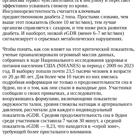
организма теряют чувствительность к инсулину и перестают
эффективно усваивать глюкозу из крови.
Инсулинорезистентность считается ключевым
предшественником диабета 2 типа. Простыми словами, чем
выше этот показатель (более 10 мг/кг/мин), тем лучше
организм справляется с сахаром, и тем ниже риск развития
диабета. И наоборот, низкий eGDR (менее 6–7 мг/кг/мин)
сигнализирует о серьезных метаболических нарушениях.
Чтобы понять, как сон влияет на этот критический показатель,
ученые проанализировали огромный массив данных,
собранных в ходе Национального исследования здоровья и
питания населения США (NHANES) за период с 2009 по 2023
год. В выборку попали почти 23,5 тысячи человек в возрасте
от 20 до 80 лет. Для более чем 10 тысяч из них имелась
подробная информация не только о продолжительности сна в
будни, но и о том, как они спали в выходные дни. Участники
сообщали о своих привычках, а исследователи,
вооружившись формулами, включающими показатели
окружности талии, уровня глюкозы натощак и артериального
давления, рассчитали для каждого индивидуальный
показатель eGDR. Средняя продолжительность сна в будни
среди участников составила 7 часов 30 минут, а средний
показатель eGDR — 8,23, что находится в «серой зоне»,
требующей более пристального внимания.