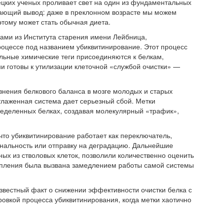
цких ученых проливает свет на один из фундаментальных
вающий вывод: даже в преклонном возрасте мы можем
этому может стать обычная диета.
ами из Института старения имени Лейбница,
роцессе под названием убиквитинирование. Этот процесс
альные химические теги присоединяются к белкам,
ни готовы к утилизации клеточной «службой очистки» —
нения белкового баланса в мозге молодых и старых
отлаженная система дает серьезный сбой. Метки
ределенных белках, создавая молекулярный «трафик»,
то убиквитинирование работает как переключатель,
ональность или отправку на деградацию. Дальнейшие
ых из стволовых клеток, позволили количественно оценить
копления была вызвана замедлением работы самой системы
звестный факт о снижении эффективности очистки белка с
ровкой процесса убиквитинирования, когда метки хаотично