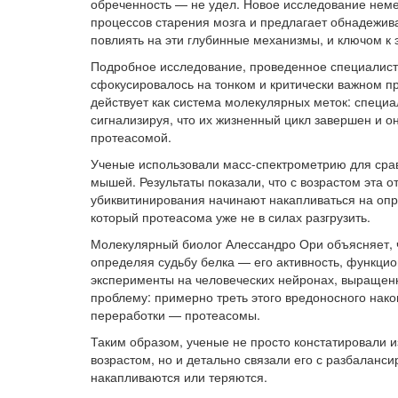
обреченность — не удел. Новое исследование неме
процессов старения мозга и предлагает обнадежи
повлиять на эти глубинные механизмы, и ключом к 
Подробное исследование, проведенное специалист
сфокусировалось на тонком и критически важном п
действует как система молекулярных меток: специ
сигнализируя, что их жизненный цикл завершен и о
протеасомой.
Ученые использовали масс-спектрометрию для срав
мышей. Результаты показали, что с возрастом эта 
убиквитинирования начинают накапливаться на оп
который протеасома уже не в силах разгрузить.
Молекулярный биолог Алессандро Ори объясняет, ч
определяя судьбу белка — его активность, функци
эксперименты на человеческих нейронах, выращенн
проблему: примерно треть этого вредоносного на
переработки — протеасомы.
Таким образом, ученые не просто констатировали и
возрастом, но и детально связали его с разбаланси
накапливаются или теряются.