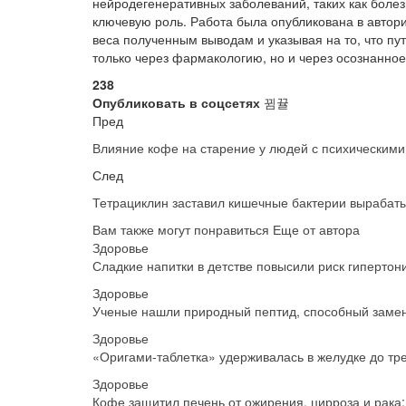
нейродегенеративных заболеваний, таких как болез
ключевую роль. Работа была опубликована в авто
веса полученным выводам и указывая на то, что пу
только через фармакологию, но и через осознанно
238
Опубликовать в соцсетях
Пред
Влияние кофе на старение у людей с психическим
След
Тетрациклин заставил кишечные бактерии вырабат
Вам также могут понравиться
Еще от автора
Здоровье
Сладкие напитки в детстве повысили риск гипертон
Здоровье
Ученые нашли природный пептид, способный заме
Здоровье
«Оригами-таблетка» удерживалась в желудке до тр
Здоровье
Кофе защитил печень от ожирения, цирроза и рака