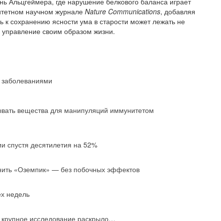
нь Альцгеймера, где нарушение белкового баланса играет
ритетном научном журнале
Nature Communications
, добавляя
ть к сохранению ясности ума в старости может лежать не
е управление своим образом жизни.
и заболеваниями
ывать вещества для манипуляций иммунитетом
ии спустя десятилетия на 52%
нить «Оземпик» — без побочных эффектов
ех недель
: крупное исследование раскрыло…