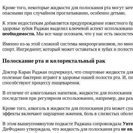
Кроме того, некоторые жидкости для полоскания рта могут зате
опасными при случайном проглатывании, особенно детьми.
К этим недостаткам добавляется предупреждение известного б
здоровье зубов Раджан выделил ключевой аспект использовани
необходимости.
Мы все чаще осознаем, что у нас есть экосисте
Именно из-за этой сложной системы микроорганизмов, по мнен
спирт. Ингредиент, который может оставаться в зубах и полост
Полоскание рта и колоректальный рак
Доктор Каран Раджан подчеркнул, что спиртовые жидкости для
полезные бактерии играют в здоровье нашей полости рта. И, п
способствуют процессу пищеварения.
В отличие от алкогольных напитков, жидкости для полоскания
последствия при регулярном использовании, например, два раза
Кроме того, алкоголь в жидкости для полоскания рта может суш
эффекты включают ощущение жжения, боль в слизистых оболочка
В этом вышеупомянутом подкасте Раджана сопровождала
Уит
ДиФоджио утверждала, что жидкость для полоскания рта
не яв