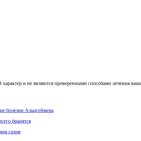
характер и не являются проверенными способами лечения ваших
тие болезни Альцгеймера
всего бранятся
щим газом