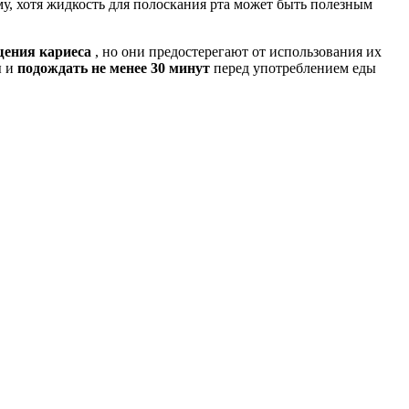
му, хотя жидкость для полоскания рта может быть полезным
щения кариеса
, но они предостерегают от использования их
ы и
подождать не менее 30 минут
перед употреблением еды