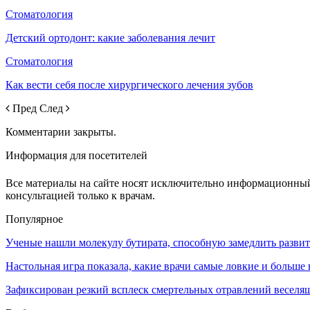
Стоматология
Детский ортодонт: какие заболевания лечит
Стоматология
Как вести себя после хирургического лечения зубов
Пред
След
Комментарии закрыты.
Информация для посетителей
Все материалы на сайте носят исключительно информационный 
консультацией только к врачам.
Популярное
Ученые нашли молекулу бутирата, способную замедлить разви
Настольная игра показала, какие врачи самые ловкие и больше 
Зафиксирован резкий всплеск смертельных отравлений веселя