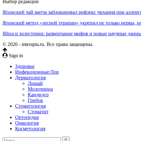
Выбор редакции
Японский чай матча заблокировал рефлекс чихания при аллерг
Японский метод «лесной терапии» укрепил не только нервы, но
Яйца и холестерин: развенчание мифов и новые научные данн
© 2026 - mterapia.ru. Все права защищены.
Sign in
Здоровье
Инфекционные/Лор
Дерматология
Лишай
Молочница
Кандидоз
Грибок
Стоматология
Стоматит
Ортопедия
Онкология
Косметология