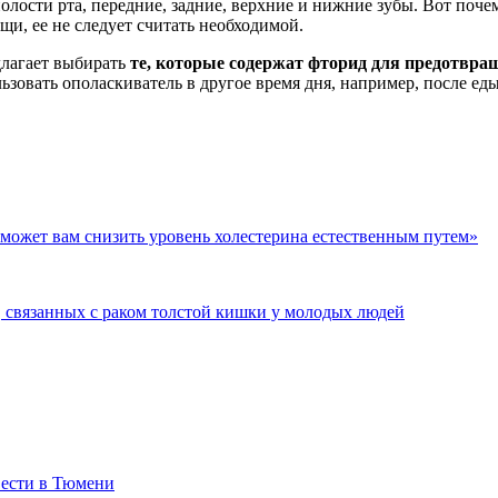
лости рта, передние, задние, верхние и нижние зубы. Вот поче
и, ее не следует считать необходимой.
длагает выбирать
те, которые содержат фторид для предотвра
ьзовать ополаскиватель в другое время дня, например, после ед
оможет вам снизить уровень холестерина естественным путем»
а, связанных с раком толстой кишки у молодых людей
вести в Тюмени