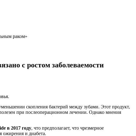
альным раком»
вязано с ростом заболеваемости
овья.
меньшении скопления бактерий между зубами. Этот продукт,
 полезен при послеоперационном лечении. Однако мнения
de в 2017 году
, что предполагает, что чрезмерное
я ожирения и диабета.