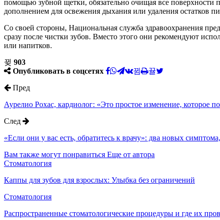
помощью зубной щетки, обязательно очищая все поверхности по
дополнением для освежения дыхания или удаления остатков пищ
Со своей стороны, Национальная служба здравоохранения пре
сразу после чистки зубов. Вместо этого они рекомендуют испол
или напитков.
903
Опубликовать в соцсетях
Пред
Аурелио Рохас, кардиолог: «Это простое изменение, которое п
След
«Если они у вас есть, обратитесь к врачу»: два новых симптом
Вам также могут понравиться
Еще от автора
Стоматология
Каппы для зубов для взрослых: Улыбка без ограничений
Стоматология
Распространенные стоматологические процедуры и где их про