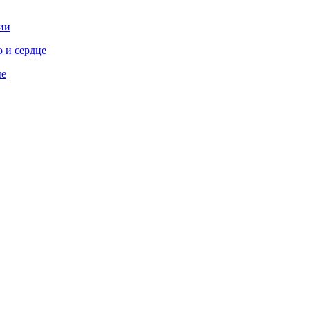
ии
 и сердце
ые