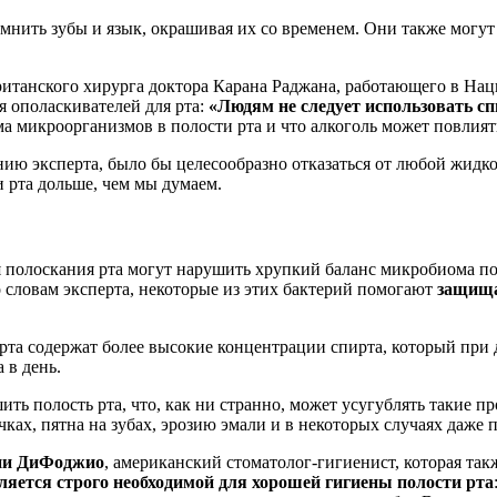
мнить зубы и язык, окрашивая их со временем. Они также могут 
ританского хирурга доктора Карана Раджана, работающего в Нац
я ополаскивателей для рта:
«Людям не следует использовать сп
ма микроорганизмов в полости рта и что алкоголь может повлиять
ию эксперта, было бы целесообразно отказаться от любой жидко
и рта дольше, чем мы думаем.
 полоскания рта могут нарушить хрупкий баланс микробиома по
о словам эксперта, некоторые из этих бактерий помогают
защища
 рта содержат более высокие концентрации спирта, который при 
 в день.
ить полость рта, что, как ни странно, может усугублять такие 
х, пятна на зубах, эрозию эмали и в некоторых случаях даже п
ни ДиФоджио
, американский стоматолог-гигиенист, которая так
ляется строго необходимой для хорошей гигиены полости рта