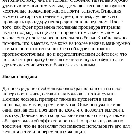
методиках, кожу лица и головы. Особенно тщательно нужно
уделять внимание тем местам, где чаще всего локализуются
чесоточные поражения: живот, локти, запястья. Втирания
нужно повторять в течение 5 дней, причем, лучше всего
проводить процедуру непосредственно перед сном. После
того, как будет проведена последняя процедура втирания,
нужно подождать еще день и провести мытье с мылом, а
также смену постельного и нательного белья. Крайне важно
помнить, что в местах, где кожа наиболее нежная, мазь нужно
втирать не так интенсивно. Сера обладает не только
противочесоточным, но и кератолитическим действием, что
позволяет препарату более легко достигнуть возбудителя и
сделать лечение чесотки более эффективным.
Лосьон линдана
Данное средство необходимо однократно нанести на всю
поверхность кожи, оставить на 6 часов, а потом смыть.
Помимо лосьона, препарат также выпускается в виде
порошка, шампуня, крема или мази. Обычно нужно лишь
один раз нанести препарат на кожу, что позволит вылечить
чесотку. Данное средство довольно недорого стоит, а также
обладает высокой эффективностью. Но препарат довольно
токсичен, что не позволяет повсеместно использовать его для
лечения детей или беременных женщин.