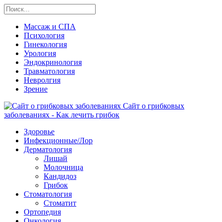
Массаж и СПА
Психология
Гинекология
Урология
Эндокринология
Травматология
Невролгия
Зрение
Сайт о грибковых
заболеваниях - Как лечить грибок
Здоровье
Инфекционные/Лор
Дерматология
Лишай
Молочница
Кандидоз
Грибок
Стоматология
Стоматит
Ортопедия
Онкология