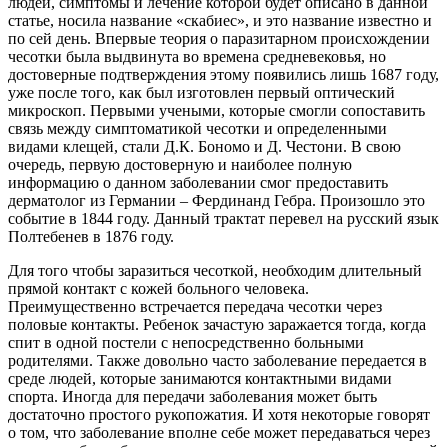
людей, симптомы и лечение которой будет описано в данной
статье, носила название «скабиес», и это название известно и
по сей день. Впервые теория о паразитарном происхождении
чесотки была выдвинута во времена средневековья, но
достоверные подтверждения этому появились лишь 1687 году,
уже после того, как был изготовлен первый оптический
микроскоп. Первыми учеными, которые смогли сопоставить
связь между симптоматикой чесотки и определенными
видами клещей, стали Д.К. Бономо и Д. Честони. В свою
очередь, первую достоверную и наиболее полную
информацию о данном заболевании смог предоставить
дерматолог из Германии – Фердинанд Гебра. Произошло это
событие в 1844 году. Данный трактат перевел на русский язык
Полтебенев в 1876 году.
Для того чтобы заразиться чесоткой, необходим длительный
прямой контакт с кожей больного человека.
Преимущественно встречается передача чесотки через
половые контакты. Ребенок зачастую заражается тогда, когда
спит в одной постели с непосредственно больными
родителями. Также довольно часто заболевание передается в
среде людей, которые занимаются контактными видами
спорта. Иногда для передачи заболевания может быть
достаточно простого рукопожатия. И хотя некоторые говорят
о том, что заболевание вполне себе может передаваться через