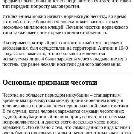
предметы быта, большинство специалистов считает, что такой
тип передачи попросту маловероятен.
Исключением можно назвать норвежскую чесотку, во время
которой на теле больного человека может располагаться
несколько миллионов клещей. Лечение чесотки норвежского
типа также имеет некоторые отличия от обычного.
Эксперимент, который доказал контактный путь передачи
заболевания, был осуществлен на территории Англии в 1940
году. Стоит заметить, что из большого количества
испытуемых лишь 4 были заражены через укладывание их в
постель, где ранее лежали носители данного заболевания.
Основные признаки чесотки
Чесотка не обладает периодом инкубации – стандартным
временным промежутком между проникновением клеща в
тело человека и проявлением первоначальной симптоматики.
В те случаи, когда человек заражается самками чесоточных
зудней, инкубационный период присутствует, но он весьма
непродолжителен, и длится всего несколько часов после
заражения. Это связано с тем, что самки данного вида клещей
очень быстро прогрызают ходы и начинают откладывать в эти