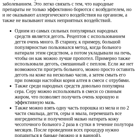
заболеванием. Это легко связать с тем, что народные
препараты не только эффективно борются с возбудителем, но
и не оказывают аллергического воздействия на организм, а
также не вызывают иных неприятных воздействий.
Одним из самых сильных популярных народных
средств является деготь. Рецептов с использованием
дегтя очень много. В старину, к примеру, большой
популярностью пользовался метод, когда больного
натирали этим средством, а потом укладывали на печь,
чтобы он как можно лучше пропотел. Примерно также
использовали деготь, смешанный с пеплом. Если же нет
возможности прогреть больного, можно просто оставить
деготь на коже на несколько часов, а затем смыть его
при помощи настойки корня алтея в смеси с отрубями.
Также среди народных средств довольно популярна
сера. Серу можно использовать в смеси со свиным
жиром, что позволяет получить очень хорошую и
эффективную мазь.
Также можно взять одну часть порошка из мела и по 2
части смальца, дегтя, серы и мыла, перемешать все
ингредиенты и полученной мазью натирать кожу
чесоточного больного 2 раза в сутки в течение полутора
месяцев. После проведения всех процедур нужно
попариться в баньке (можно и в ванной).