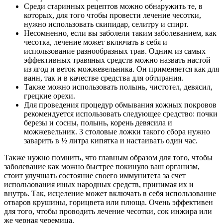
Среди старинных рецептов можно обнаружить те, в
которых, для того чтобы провести лечение чесотки,
нужно использовать скипидар, селитру и спирт.
Несомненно, если вы заболели таким заболеванием, как
чесотка, лечение может включать в себя и
использование разнообразных трав. Одним из самых
эффективных травяных средств можно назвать настой
из ягод и веток можжевельника. Он применяется как для
ванн, так и в качестве средства для обтирания.
Также можно использовать полынь, чистотел, девясил,
грецкие орехи.
Для проведения процедур обмывания кожных покровов
рекомендуется использовать следующее средство: почки
березы и сосны, полынь, корень девясила и
можжевельник. 3 столовые ложки такого сбора нужно
заварить в ½ литра кипятка и настаивать один час.
Также нужно помнить, что главным образом для того, чтобы
заболевание как можно быстрее покинуло ваш организм,
стоит улучшать состояние своего иммунитета за счет
использования иных народных средств, принимая их и
внутрь. Так, исцеление может включать в себя использование
отваров крушины, горицвета или плюща. Очень эффективен
для того, чтобы проводить лечение чесотки, сок инжира или
же черная черемица.