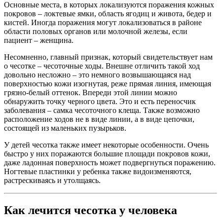
Основные места, в которых локализуются поражения кожных
покровов – локтевые ямки, область ягодиц и живота, бедер и
кистей. Иногда поражения могут локализоваться в районе
области половых органов или молочной железы, если
пациент – женщина.
Несомненно, главный признак, который свидетельствует нам
о чесотке – чесоточные ходы. Внешне отличить такой ход
довольно несложно – это немного возвышающаяся над
поверхностью кожи изогнутая, реже прямая линия, имеющая
грязно-белый оттенок. Впереди этой линии можно
обнаружить точку черного цвета. Это и есть переносчик
заболевания – самка чесоточного клеща. Также возможно
расположение ходов не в виде линии, а в виде цепочки,
состоящей из маленьких пузырьков.
У детей чесотка также имеет некоторые особенности. Очень
быстро у них поражаются большие площади покровов кожи,
даже ладонная поверхность может подвергнуться поражению.
Ногтевые пластинки у ребенка также видоизменяются,
растрескиваясь и утолщаясь.
Как лечится чесотка у человека