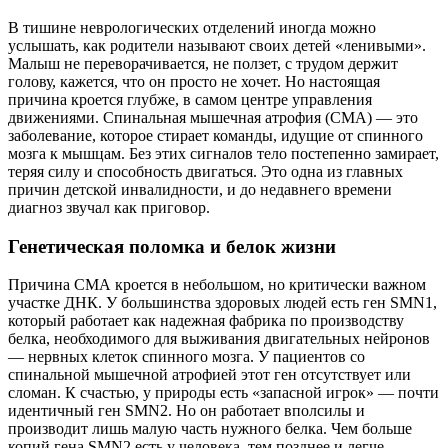
В тишине неврологических отделений иногда можно
услышать, как родители называют своих детей «ленивыми».
Малыш не переворачивается, не ползет, с трудом держит
голову, кажется, что он просто не хочет. Но настоящая
причина кроется глубже, в самом центре управления
движениями. Спинальная мышечная атрофия (СМА) — это
заболевание, которое стирает команды, идущие от спинного
мозга к мышцам. Без этих сигналов тело постепенно замирает,
теряя силу и способность двигаться. Это одна из главных
причин детской инвалидности, и до недавнего времени
диагноз звучал как приговор.
Генетическая поломка и белок жизни
Причина СМА кроется в небольшом, но критически важном
участке ДНК. У большинства здоровых людей есть ген SMN1,
который работает как надежная фабрика по производству
белка, необходимого для выживания двигательных нейронов
— нервных клеток спинного мозга. У пациентов со
спинальной мышечной атрофией этот ген отсутствует или
сломан. К счастью, у природы есть «запасной игрок» — почти
идентичный ген SMN2. Но он работает вполсилы и
производит лишь малую часть нужного белка. Чем больше
копий гена SMN2 есть у человека, тем позднее и легче