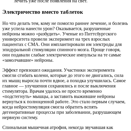
лечить уже после появления на свет.
Электричество вместо таблеток
Но что делать тем, кому не помогло раннее лечение, и болезнь
уже успела нанести урон? Оказывается, разрушенные
нейроны можно «разбудить». Ученые из Питтсбургского
университета провели эксперимент на трех взрослых
пациентах с СМА. Они имплантировали им электроды для
эпидуральной стимуляции спинного мозга. Проще говоря,
они подавали слабые электрические импульсы на те самые
«замолчавшие» нейроны.
Эффект превзошел ожидания. Участники эксперимента
смогли сгибать колени, которые до этого не двигались, сила
их мышц выросла почти вдвое, а походка улучшилась. Самое
главное — улучшения сохранялись и после выключения
стимулятора. Врачам удалось не просто временно
«подстегнуть» мышцы, а заставить выжившие нейроны
вернуться к полноценной работе. Это стало первым случаем,
когда нейростимуляция смогла обратить вспять
дегенеративные процессы при заболевании, разрушающем
нервную систему.
Спинальная мышечная атрофия, некогда звучавшая как