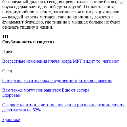
безнадежный диагноз, сегодня превратилась в поле битвы, где
наука одерживает одну победу за другой. Генная терапия,
внутриутробное лечение, электрическая стимуляция нервов
— каждый из этих методов, словно кирпичик, ложится в
фундамент будущего, где тишина в мышцах больше не будет
означать тишину в жизни.
111
Опубликовать в соцсетях
Пред
Возрастные изменения плеча: когда МРТ видит то, чего нет
След
Синергия растительных соединений против воспаления
Вам также могут понравиться
Еще от автора
Здоровье
Сладкие напитки в детстве повысили риск гипертонии спустя
десятилетия на 52%
Здоровье