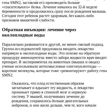
гена SMN2, заставляя его производить больше
«спасительного» белка. Лечение началось на 32-й неделе
беременности и продолжилось сразу после рождения малыша.
Сегодня этот ребенок растет здоровым, без каких-либо
признаков мышечной слабости.
Обратная инъекция: лечение через
околоплодные воды
Параллельно развивается и другой, не менее смелый подход.
Группа исследователей предложила вводить лекарство
напрямую в околоплодные воды. Это похоже на обратную
процедуру амниоцентеза: вместо забора жидкости врач вводит
препарат. В экспериментах на животных (мышах и овцах)
ученые использовали антисмысловые олигонуклеотиды —
короткие молекулы, которые тоже «ремонтируют» работу гена
SMN2.
Оказалось, что плод естественным образом
заглатывает и вдыхает эту жидкость, и лекарство
проникает прямо в спинной мозг и нервную
систему. У мышей, получивших лечение до
рождения, сохранилось больше двигательных
нейронов, и они жили дольше, чем те, кого начали