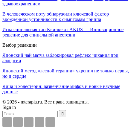
здравоохранением
В человеческом поту обнаружили ключевой фактор
врожденной устойчивости к симптомам гриппа
Игла спинальная тип Квинке от AKUS — Инновационное
решение для спинальной анестезии
Выбор редакции
Японский чай матча заблокировал рефлекс чихания при
аллергии
Японский метод «лесной терапии» укрепил не только нервы,
но и сердце
Яйца и холестерин: развенчание мифов и новые научные
данные
© 2026 - mterapia.ru. Все права защищены.
Sign in