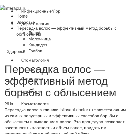
Инфекционные/Лор
Home
Здоровье
Дерматология
Пересадка волос — эффективный метод борьбы с
Лишай
облысением
Молочница
Кандидоз
Грибок
Здоровье
Стоматология
Пересадка волос —
Стоматит
эффективный метод
Ортопедия
борьбы с облысением
Онкология
Косметология
291
Пересадка волос в клинике
tsilosani-doctor.ru
является одним
из самых популярных и эффективных способов борьбы с
облысением и выпадением волос. Эта процедура позволяет
восстановить плотность и объем волос, придать им
естественный вид и обновить общий облик.