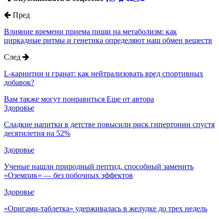
Пред
Влияние времени приема пищи на метаболизм: как
циркадные ритмы и генетика определяют наш обмен веществ
След
L-карнитин и гранат: как нейтрализовать вред спортивных
добавок?
Вам также могут понравиться
Еще от автора
Здоровье
Сладкие напитки в детстве повысили риск гипертонии спустя
десятилетия на 52%
Здоровье
Ученые нашли природный пептид, способный заменить
«Оземпик» — без побочных эффектов
Здоровье
«Оригами-таблетка» удерживалась в желудке до трех недель