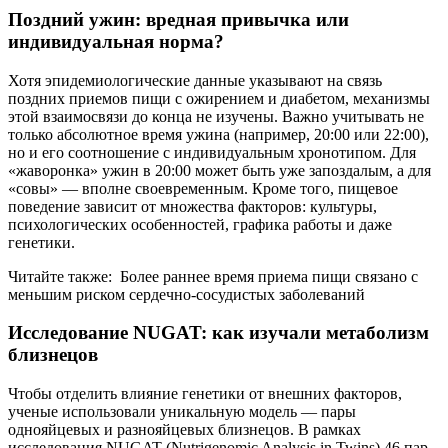
Поздний ужин: вредная привычка или
индивидуальная норма?
Хотя эпидемиологические данные указывают на связь
поздних приемов пищи с ожирением и диабетом, механизмы
этой взаимосвязи до конца не изучены. Важно учитывать не
только абсолютное время ужина (например, 20:00 или 22:00),
но и его соотношение с индивидуальным хронотипом. Для
«жаворонка» ужин в 20:00 может быть уже запоздалым, а для
«совы» — вполне своевременным. Кроме того, пищевое
поведение зависит от множества факторов: культуры,
психологических особенностей, графика работы и даже
генетики.
Читайте также: Более раннее время приема пищи связано с
меньшим риском сердечно-сосудистых заболеваний
Исследование NUGAT: как изучали метаболизм
близнецов
Чтобы отделить влияние генетики от внешних факторов,
ученые использовали уникальную модель — пары
однояйцевых и разнояйцевых близнецов. В рамках
исследования NUGAT (Nutrigenomic Analysis in Twins) 46 пар