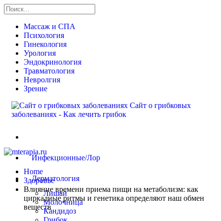
Массаж и СПА
Психология
Гинекология
Урология
Эндокринология
Травматология
Невролгия
Зрение
Сайт о грибковых
заболеваниях - Как лечить грибок
Здоровье
Инфекционные/Лор
Home
Дерматология
Здоровье
Влияние времени приема пищи на метаболизм: как
Лишай
циркадные ритмы и генетика определяют наш обмен
Молочница
веществ
Кандидоз
Грибок