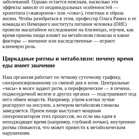
заболеваний. Однако остается неясным, насколько эти
эффекты зависят от индивидуальных особенностей —
хронотипа («жаворонок» или «сова»), генетики и образа
жизни. Чтобы разобраться в этом, профессор Ольга Рамих и ее
команда из Немецкого института питания человека (DIfE)
провели масштабное исследование на близнецах, изучив, как
время приема пищи влияет на метаболизм глюкозы и какие
факторы — внешние или наследственные — играют
ключевую роль.
Циркадные ритмы и метаболизм: почему время
еды имеет значение
Наш организм работает по четкому суточному графику,
синхронизированному со сменой дня и ночи. Центральные
«часы» в мозге задают ритм, а периферические — в печени,
поджелудочной железе и других органах — подстраивают под
него обмен веществ. Например, утром клетки лучше
реагируют на инсулин, а вечером метаболизм глюкозы
замедляется. Прием пищи выступает мощным
синхронизатором этих процессов, но если мы едим в
неподходящее время (например, глубокой ночью), внутренние
ритмы сбиваются, что может привести к метаболическим
нарушениям.