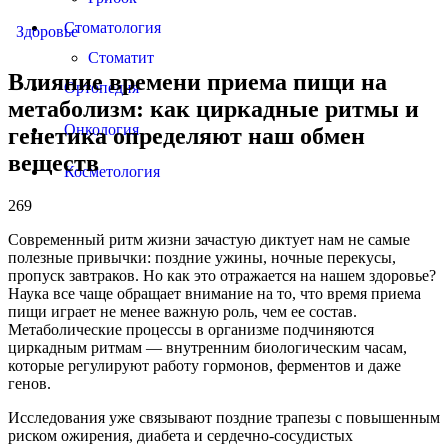
Стоматология
Здоровье
Стоматит
Влияние времени приема пищи на
Ортопедия
метаболизм: как циркадные ритмы и
Онкология
генетика определяют наш обмен
веществ
Косметология
269
Современный ритм жизни зачастую диктует нам не самые
полезные привычки: поздние ужины, ночные перекусы,
пропуск завтраков. Но как это отражается на нашем здоровье?
Наука все чаще обращает внимание на то, что время приема
пищи играет не менее важную роль, чем ее состав.
Метаболические процессы в организме подчиняются
циркадным ритмам — внутренним биологическим часам,
которые регулируют работу гормонов, ферментов и даже
генов.
Исследования уже связывают поздние трапезы с повышенным
риском ожирения, диабета и сердечно-сосудистых