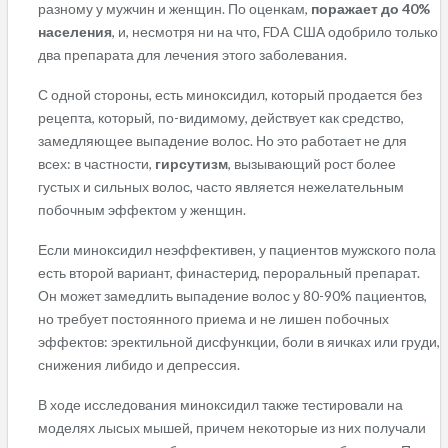
разному у мужчин и женщин. По оценкам,
поражает до 40%
населения
, и, несмотря ни на что, FDA США одобрило только
два препарата для лечения этого заболевания.
С одной стороны, есть миноксидил, который продается без
рецепта, который, по-видимому, действует как средство,
замедляющее выпадение волос. Но это работает не для
всех: в частности,
гирсутизм
, вызывающий рост более
густых и сильных волос, часто является нежелательным
побочным эффектом у женщин.
Если миноксидил неэффективен, у пациентов мужского пола
есть второй вариант, финастерид, пероральный препарат.
Он может замедлить выпадение волос у 80-90% пациентов,
но требует постоянного приема и не лишен побочных
эффектов: эректильной дисфункции, боли в яичках или груди,
снижения либидо и депрессия.
В ходе исследования миноксидил также тестировали на
моделях лысых мышей, причем некоторые из них получали