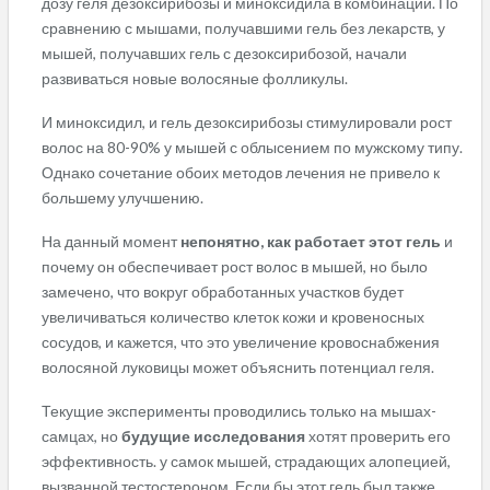
дозу геля дезоксирибозы и миноксидила в комбинации. По
сравнению с мышами, получавшими гель без лекарств, у
мышей, получавших гель с дезоксирибозой, начали
развиваться новые волосяные фолликулы.
И миноксидил, и гель дезоксирибозы стимулировали рост
волос на 80-90% у мышей с облысением по мужскому типу.
Однако сочетание обоих методов лечения не привело к
большему улучшению.
На данный момент
непонятно, как работает этот гель
и
почему он обеспечивает рост волос в мышей, но было
замечено, что вокруг обработанных участков будет
увеличиваться количество клеток кожи и кровеносных
сосудов, и кажется, что это увеличение кровоснабжения
волосяной луковицы может объяснить потенциал геля.
Текущие эксперименты проводились только на мышах-
самцах, но
будущие исследования
хотят проверить его
эффективность. у самок мышей, страдающих алопецией,
вызванной тестостероном. Если бы этот гель был также