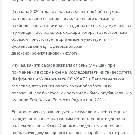
В начале 2024 года группа исследователей обнаружила
потенциальное лечение наследственного облысения,
наиболее частая причина выпадение волос как у мужчин, так
и у женщин. Все началось с сахара, который естественным
образом присутствует в организме и участвует в
формировании ДНК: дезоксирибоза
дезоксирибонуклеиновой кислоты.
Изучая, как эти сахара заживляют раны у мышей при
применении в форме крема, исследователи из Университета
Шеффилда и Университета COMSATS в Пакистане также
заметили, что у грызунов мех вокруг обработанных
поражений рос быстрее. Их результаты были опубликованы в
журнале
Frontiers in Pharmacology
в июне 2024 г.
Во втором исследовании ученые изучили мышей-самцов с
выпадением волос, вызванным тестостероном, и удалили
волосы со спины. Каждый день исследователи наносили
небольшую дозу сахарного геля дезоксирибозы на открытые