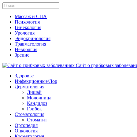
Массаж и СПА
Психология
Гинекология
Урология
Эндокринология
Травматология
Невролгия
Зрение
Сайт о грибковых заболевани
Здоровье
Инфекционные/Лор
Дерматология
Лишай
Молочница
Кандидоз
Грибок
Стоматология
Стоматит
Ортопедия
Онкология
Косметология