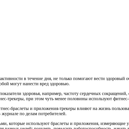
ктивности в течение дня, не только помогают вести здоровый о
обой могут нанести вред здоровью.
оказатели здоровья, например, частоту сердечных сокращений,
с-трекеры, при этом чуть менее половины используют фитнес-т
итнес-браслеты и приложения-трекеры влияют на жизнь пользова
в журнале по делам потребителей.
ьми, которые используют браслеты и приложения, измеряющие у
я разных целей: похудеть, повысить работоспособность, начать 