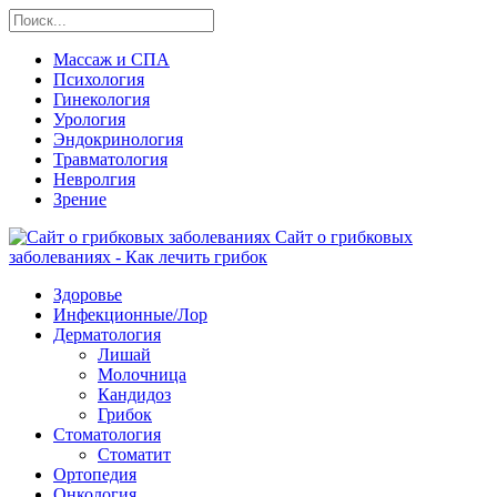
Массаж и СПА
Психология
Гинекология
Урология
Эндокринология
Травматология
Невролгия
Зрение
Сайт о грибковых
заболеваниях - Как лечить грибок
Здоровье
Инфекционные/Лор
Дерматология
Лишай
Молочница
Кандидоз
Грибок
Стоматология
Стоматит
Ортопедия
Онкология