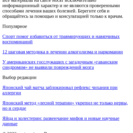
Все материалы на сайте носят исключительно
информационный характер и не являются проверенными
способами лечения ваших болезней. Берегите себя и
обращайтесь за помощью и консультацией только к врачам.
Популярное
Спорт помог избавиться от травмирующих и навязчивых
воспоминаний
12 шаговая методика в лечении алкоголизма и наркомании
У американских госслужащих с загадочным «гаванским
синдромом» не выявили повреждений мозга
Выбор редакции
Японский чай матча заблокировал рефлекс чихания при
аллергии
Японский метод «лесной терапии» укрепил не только нервы,
но и сердце
Яйца и холестерин: развенчание мифов и новые научные
данные