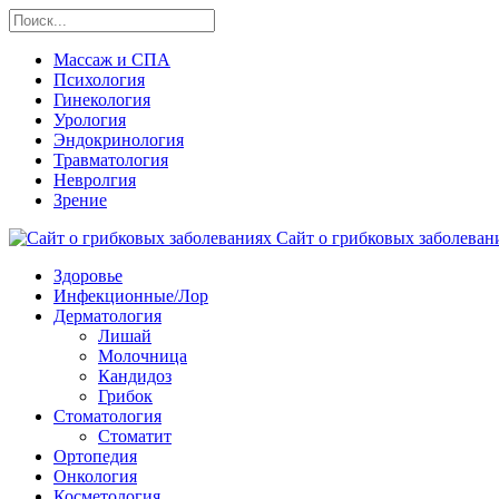
Массаж и СПА
Психология
Гинекология
Урология
Эндокринология
Травматология
Невролгия
Зрение
Сайт о грибковых заболевани
Здоровье
Инфекционные/Лор
Дерматология
Лишай
Молочница
Кандидоз
Грибок
Стоматология
Стоматит
Ортопедия
Онкология
Косметология