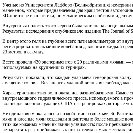
Ученые из Университета Лафборо (Великобритания) измерили
манекенов, которые предназначены для краш-тестов автомобил
3D-принтере из пластика, по механическим свойствам идентич
Внутренняя полость этого черепа была заполнена специальным
Результаты исследования опубликовало издание The Journal of Sp
В центр этого геля на глубине всего пяти миллиметров от вн
регистрировать мельчайшие колебания давления в жидкой среде
23 метров в секунду.
Всего провели 430 экспериментов с 20 различными мячами — 
используемых на крупнейших турнирах.
Результаты показали, что каждый удар мяча генерировал волну 
смещение головы. Вся энергия ударной волны высвобождалась
Характеристики этих волн оказались разнообразными. Самое си
внутри мощного гидравлического пресса, используемого в про
волны для военнослужащих США на тренировках, которые уста
Не одинаковым оказалось и воздействие разных мячей. Разница
мячи и клееные мячи создавали значительно более мощные вол
этих же кожаных мячей выявили уязвимость: после пребывания 
четыре-пять раз, приближаясь к показателям самых жестких си