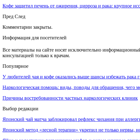
Кофе защитил печень от ожирения, цирроза и рака: крупное и
Пред
След
Комментарии закрыты.
Информация для посетителей
Все материалы на сайте носят исключительно информационный 
консультацией только к врачам.
Популярное
У любителей чая и кофе оказались выше шансы избежать рака 
Наркологическая помощь: виды, поводы для обращения, чего м
Причины востребованности частных наркологических клиник
Выбор редакции
Японский чай матча заблокировал рефлекс чихания при аллерг
Японский метод «лесной терапии» укрепил не только нервы, но