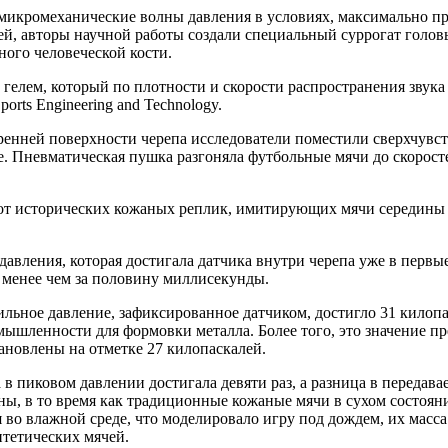
 микромеханические волны давления в условиях, максимально 
ей, авторы научной работы создали специальный суррогат голов
ного человеческой кости.
 гелем, который по плотности и скорости распространения звук
orts Engineering and Technology.
утренней поверхности черепа исследователи поместили сверхчув
. Пневматическая пушка разгоняла футбольные мячи до скоростей
от исторических кожаных реплик, имитирующих мячи середины 
давления, которая достигала датчика внутри черепа уже в первы
 менее чем за половину миллисекунды.
льное давление, зафиксированное датчиком, достигло 31 килопас
мышленности для формовки металла. Более того, это значение 
новлены на отметке 27 килопаскалей.
 в пиковом давлении достигала девяти раз, а разница в передав
ны, в то время как традиционные кожаные мячи в сухом состоя
во влажной среде, что моделировало игру под дождем, их масса 
нтетических мячей.