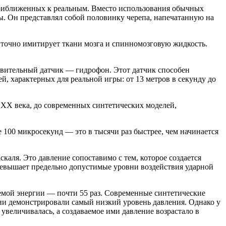
приближенных к реальным. Вместо использования обычных
ы. Он представлял собой половинку черепа, напечатанную на
а точно имитирует ткани мозга и спинномозговую жидкость.
ствительный датчик — гидрофон. Этот датчик способен
, характерных для реальной игры: от 13 метров в секунду до
XX века, до современных синтетических моделей,
е 100 микросекунд — это в тысячи раз быстрее, чем начинается
каля. Это давление сопоставимо с тем, которое создается
превышает предельно допустимые уровни воздействия ударной
аемой энергии — почти 55 раз. Современные синтетические
нии демонстрировали самый низкий уровень давления. Однако у
увеличивалась, а создаваемое ими давление возрастало в