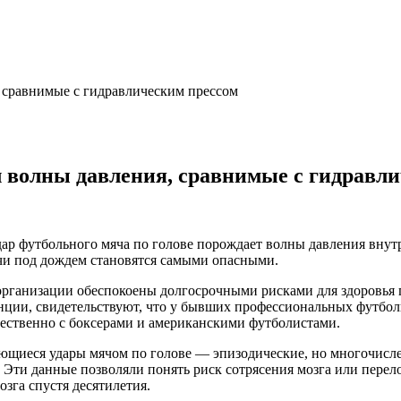
, сравнимые с гидравлическим прессом
ал волны давления, сравнимые с гидравл
ар футбольного мяча по голове порождает волны давления внутр
ячи под дождем становятся самыми опасными.
организации обеспокоены долгосрочными рисками для здоровья
нции, свидетельствуют, что у бывших профессиональных футбо
щественно с боксерами и американскими футболистами.
иеся удары мячом по голове — эпизодические, но многочислен
п. Эти данные позволяли понять риск сотрясения мозга или пере
зга спустя десятилетия.