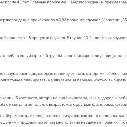
но после 45 лет. Главные проблемы — мертворождение, преждеврем
мертворождение происходило в 0,83 процента случаев. У рожениц 35-3
блюдался в 4,8 процента случаев. В группе 40-44 лет таких случаев 
атерей, то есть из третьей группы, чаще фиксировали дефицит массы
 не напугать женщин, которые планируют стать матерями в более по
зволит точнее планировать наблюдение за беременностью, выбирать
ичений. В частности, авторы не анализировали, как на здоровье ребе
облем связана не только с возрастом, а с другими факторами, кото
и забеременеть. Исследователи не изучали, как долго женщины пыта
ыть долгим и трудным, включать многолетние неудачные попытки, что