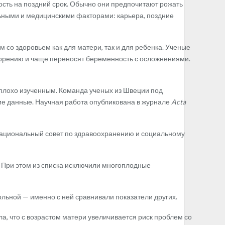
ость на поздний срок. Обычно они предпочитают рожать
льными и медицинскими факторами: карьера, поздние
м со здоровьем как для матери, так и для ребенка. Ученые
ворению и чаще переносят беременность с осложнениями.
 плохо изученным. Команда ученых из Швеции под
кие данные. Научная работа опубликована в журнале
Acta
 национальный совет по здравоохранению и социальному
. При этом из списка исключили многоплодные
рольной — именно с ней сравнивали показатели других.
а, что с возрастом матери увеличивается риск проблем со