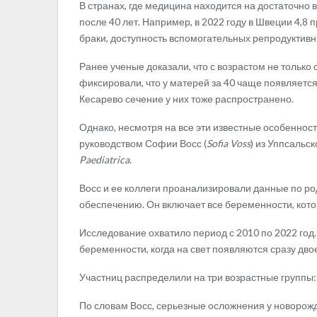
В странах, где медицина находится на достаточно
после 40 лет. Например, в 2022 году в Швеции 4,
браки, доступность вспомогательных репродуктивн
Ранее ученые доказали, что с возрастом не только
фиксировали, что у матерей за 40 чаще появляет
Кесарево сечение у них тоже распространено.
Однако, несмотря на все эти известные особеннос
руководством Софии Восс (
Sofia Voss
) из Уппсальс
Paediatrica
.
Восс и ее коллеги проанализировали данные по р
обеспечению. Он включает все беременности, кото
Исследование охватило период с 2010 по 2022 год
беременности, когда на свет появляются сразу двое
Участниц распределили на три возрастные группы: 3
По словам Восс, серьезные осложнения у новорожде