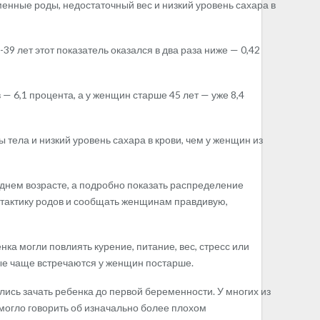
енные роды, недостаточный вес и низкий уровень сахара в
9 лет этот показатель оказался в два раза ниже — 0,42
— 6,1 процента, а у женщин старше 45 лет — уже 8,4
 тела и низкий уровень сахара в крови, чем у женщин из
зднем возрасте, а подробно показать распределение
 тактику родов и сообщать женщинам правдивую,
нка могли повлиять курение, питание, вес, стресс или
рые чаще встречаются у женщин постарше.
лись зачать ребенка до первой беременности. У многих из
 могло говорить об изначально более плохом