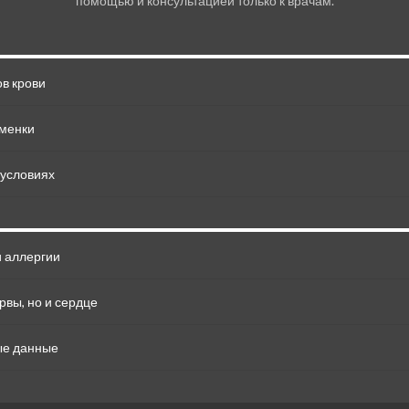
помощью и консультацией только к врачам.
в крови
сменки
 условиях
и аллергии
рвы, но и сердце
ые данные