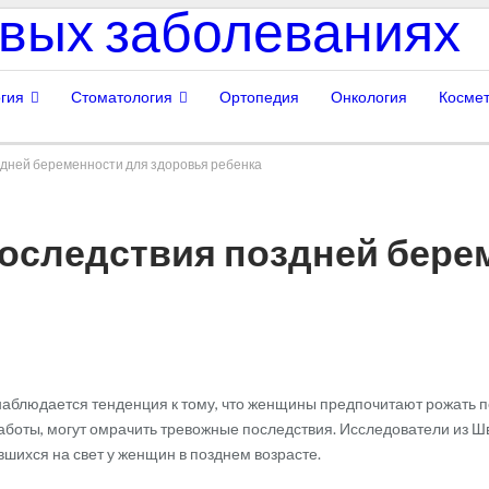
гия
Стоматология
Ортопедия
Онкология
Космет
дней беременности для здоровья ребенка
оследствия поздней бере
аблюдается тенденция к тому, что женщины предпочитают рожать пер
работы, могут омрачить тревожные последствия. Исследователи из Ш
шихся на свет у женщин в позднем возрасте.