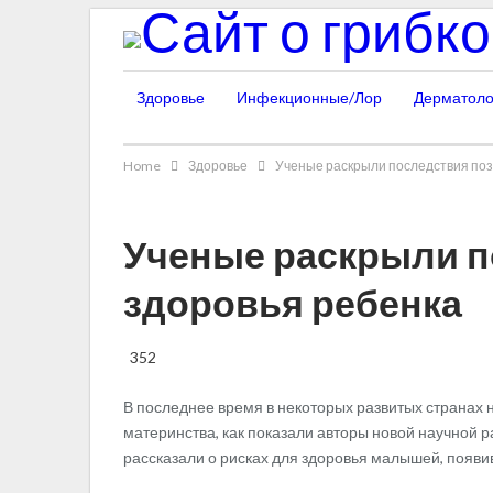
Здоровье
Инфекционные/Лор
Дерматоло
Home
Здоровье
Ученые раскрыли последствия поз
Ученые раскрыли п
здоровья ребенка
352
В последнее время в некоторых развитых странах н
материнства, как показали авторы новой научной 
рассказали о рисках для здоровья малышей, появив