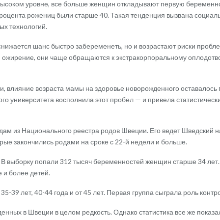
 высоком уровне, все больше женщин откладывают первую беременн
8 процента рожениц были старше 40. Такая тенденция вызвана социа
ых технологий.
 снижается шанс быстро забеременеть, но и возрастают риски пробле
ся ожирение, они чаще обращаются к экстракорпоральному оплодот
ти, влияние возраста мамы на здоровье новорожденного оставалось
кого университета восполнила этот пробел — и привела статистичес
одам из Национального реестра родов Швеции. Его ведет Шведский
рые закончились родами на сроке с 22-й недели и больше.
. В выборку попали 312 тысяч беременностей женщин старше 34 лет
 и более детей.
5-39 лет, 40-44 года и от 45 лет. Первая группа сыграла роль конт
нных в Швеции в целом редкость. Однако статистика все же показал