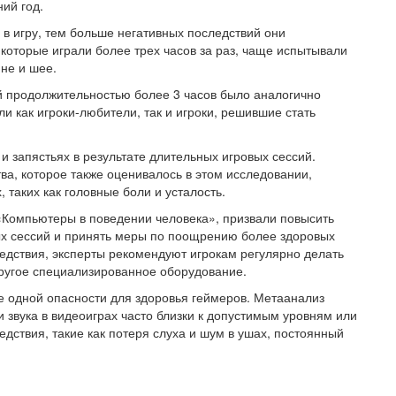
ий год.
 в игру, тем больше негативных последствий они
 которые играли более трех часов за раз, чаще испытывали
ине и шее.
ий продолжительностью более 3 часов было аналогично
ли как игроки-любители, так и игроки, решившие стать
и запястьях в результате длительных игровых сессий.
ва, которое также оценивалось в этом исследовании,
таких как головные боли и усталость.
«Компьютеры в поведении человека», призвали повысить
ых сессий и принять меры по поощрению более здоровых
едствия, эксперты рекомендуют игрокам регулярно делать
ругое специализированное оборудование.
 одной опасности для здоровья геймеров. Метаанализ
 звука в видеоиграх часто близки к допустимым уровням или
ствия, такие как потеря слуха и шум в ушах, постоянный