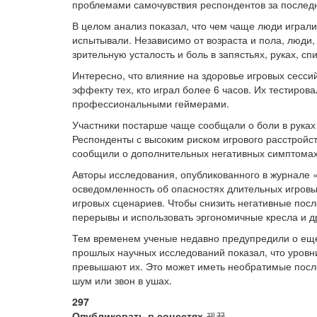
проблемами самочувствия респондентов за последн
В целом анализ показал, что чем чаще люди играли
испытывали. Независимо от возраста и пола, люди,
зрительную усталость и боль в запястьях, руках, сп
Интересно, что влияние на здоровье игровых сесс
эффекту тех, кто играл более 6 часов. Их тестирова
профессиональными геймерами.
Участники постарше чаще сообщали о боли в руках 
Респонденты с высоким риском игрового расстройст
сообщили о дополнительных негативных симптомах, 
Авторы исследования, опубликованного в журнале 
осведомленность об опасностях длительных игров
игровых сценариев. Чтобы снизить негативные посл
перерывы и использовать эргономичные кресла и д
Тем временем ученые недавно предупредили о еще
прошлых научных исследований показал, что уровни
превышают их. Это может иметь необратимые послед
шум или звон в ушах.
297
Опубликовать в соцсетях