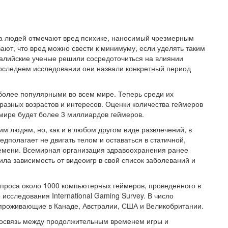
а людей отмечают вред психике, наносимый чрезмерным
ают, что вред можно свести к минимуму, если уделять таким
алийские ученые решили сосредоточиться на влиянии
последнем исследовании они назвали конкретный период
более популярными во всем мире. Теперь среди их
разных возрастов и интересов. Оценки количества геймеров
 мире будет более 3 миллиардов геймеров.
м людям, но, как и в любом другом виде развлечений, в
дполагает не двигать телом и оставаться в статичной,
ремени. Всемирная организация здравоохранения ранее
ила зависимость от видеоигр в свой список заболеваний и
опроса около 1000 компьютерных геймеров, проведенного в
исследования International Gaming Survey. В число
, проживающие в Канаде, Австралии, США и Великобритании.
мосвязь между продолжительным временем игры и