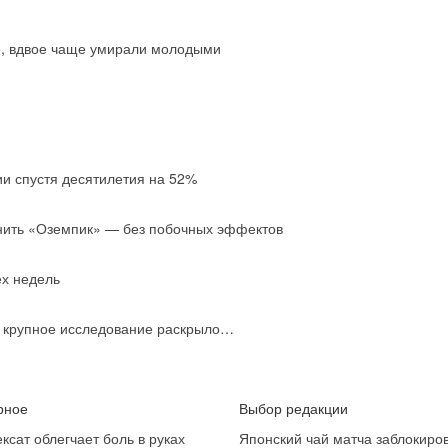
е, вдвое чаще умирали молодыми
ии спустя десятилетия на 52%
нить «Оземпик» — без побочных эффектов
ех недель
: крупное исследование раскрыло…
рное
Выбор редакции
ксат облегчает боль в руках
Японский чай матча заблокиро