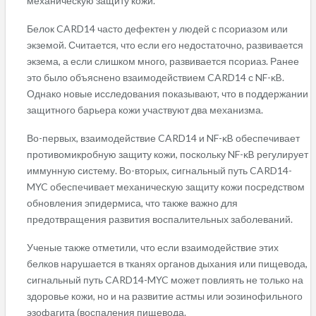
механическую защиту кожи.
Белок CARD14 часто дефектен у людей с псориазом или
экземой. Считается, что если его недостаточно, развивается
экзема, а если слишком много, развивается псориаз. Ранее
это было объяснено взаимодействием CARD14 с NF-κB.
Однако новые исследования показывают, что в поддержании
защитного барьера кожи участвуют два механизма.
Во-первых, взаимодействие CARD14 и NF-κB обеспечивает
противомикробную защиту кожи, поскольку NF-κB регулирует
иммунную систему. Во-вторых, сигнальный путь CARD14-
MYC обеспечивает механическую защиту кожи посредством
обновления эпидермиса, что также важно для
предотвращения развития воспалительных заболеваний.
Ученые также отметили, что если взаимодействие этих
белков нарушается в тканях органов дыхания или пищевода,
сигнальный путь CARD14-MYC может повлиять не только на
здоровье кожи, но и на развитие астмы или эозинофильного
эзофагита (воспаления пищевода.