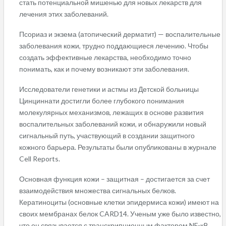
стать потенциальной мишенью для новых лекарств для
лечения этих заболеваний.
Псориаз и экзема (атопический дерматит) — воспалительные
заболевания кожи, трудно поддающиеся лечению. Чтобы
создать эффективные лекарства, необходимо точно
понимать, как и почему возникают эти заболевания.
Исследователи генетики и астмы из Детской больницы
Цинциннати достигли более глубокого понимания
молекулярных механизмов, лежащих в основе развития
воспалительных заболеваний кожи, и обнаружили новый
сигнальный путь, участвующий в создании защитного
кожного барьера. Результаты были опубликованы в журнале
Cell Reports.
Основная функция кожи – защитная – достигается за счет
взаимодействия множества сигнальных белков.
Кератиноциты (основные клетки эпидермиса кожи) имеют на
своих мембранах белок CARD14. Ученым уже было известно,
что он связывается с транскрипционным фактором NF-κB,