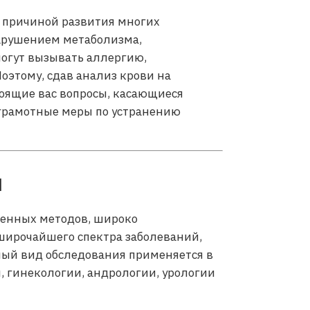
я причиной развития многих
арушением метаболизма,
могут вызывать аллергию,
Поэтому, сдав анализ крови на
коящие вас вопросы, касающиеся
 грамотные меры по устранению
ы
менных методов, широко
широчайшего спектра заболеваний,
ный вид обследования применяется в
 гинекологии, андрологии, урологии