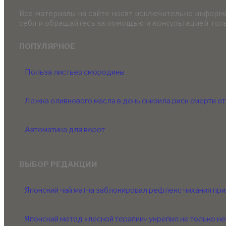
Все материалы на сайте носят исключительно информ
себя и обращайтесь за помощью и консультацией толь
ПОПУЛЯРНОЕ
Польза листьев смородины
Ложка оливкового масла в день снизила риск смерти о
Автоматика для ворот
ВЫБОР РЕДАКЦИИ
Японский чай матча заблокировал рефлекс чихания при
Японский метод «лесной терапии» укрепил не только не