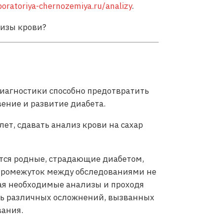
boratoriya-chernozemiya.ru/analizy
.
лизы крови?
диагностики способно предотвратить
ение и развитие диабета.
лет, сдавать анализ крови на сахар
ются родные, страдающие диабетом,
 промежуток между обследованиями не
ая необходимые анализы и проходя
ть различных осложнений, вызванных
вания.