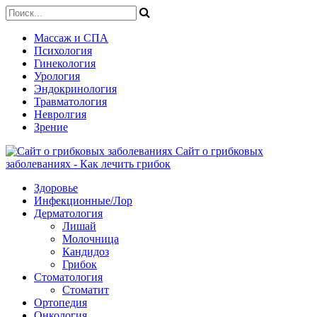
Массаж и СПА
Психология
Гинекология
Урология
Эндокринология
Травматология
Невролгия
Зрение
Сайт о грибковых
заболеваниях - Как лечить грибок
Здоровье
Инфекционные/Лор
Дерматология
Лишай
Молочница
Кандидоз
Грибок
Стоматология
Стоматит
Ортопедия
Онкология