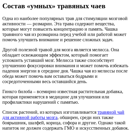
Состав «умных» травяных чаев
Одна из наиболее популярных трав для стимуляции мозговой
активности — розмарин. Эта трава содержит вещества,
которые могут повысить концентрацию и память. Чашка
травяного чая из розмарина перед учебой или работой может
помочь улучшить внимание и решение сложных задач.
Другой полезной травой для мозга является мелисса. Она
обладает освежающим эффектом, который помогает
успокоить уставший мозг. Мелисса также способствует
улучшению фокусировки внимания и может помочь избежать
падения энергии в середине дня. Чашка чая из мелиссы после
обеда может помочь вам оставаться бодрыми и
сосредоточенными весь оставшийся день.
Гинкго билоба – всемирно известная растительная добавка,
которая применяется в медицине для улучшения или
профилактики нарушений с памятью.
Список растений, из которых изготавливается
травяной чай
для активной работы мозга
, обширен, среди них также
боярышник, шалфей, корица, софора и другие. Однако такой
напиток не должен содержать ГМО и искусственных добавок.