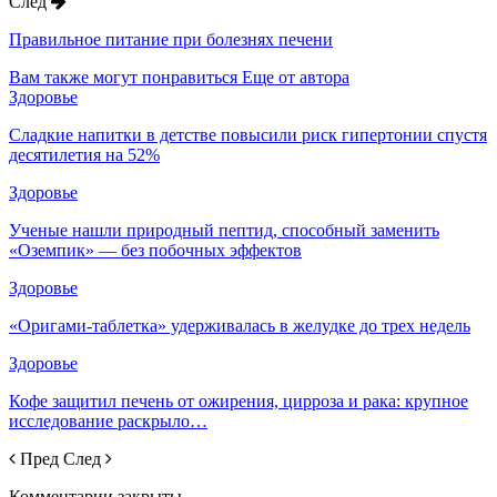
След
Правильное питание при болезнях печени
Вам также могут понравиться
Еще от автора
Здоровье
Сладкие напитки в детстве повысили риск гипертонии спустя
десятилетия на 52%
Здоровье
Ученые нашли природный пептид, способный заменить
«Оземпик» — без побочных эффектов
Здоровье
«Оригами-таблетка» удерживалась в желудке до трех недель
Здоровье
Кофе защитил печень от ожирения, цирроза и рака: крупное
исследование раскрыло…
Пред
След
Комментарии закрыты.