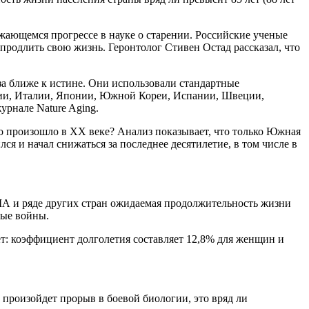
ающемся прогрессе в науке о старении. Российские ученые
продлить свою жизнь. Геронтолог Стивен Остад рассказал, что
а ближе к истине. Они использовали стандартные
нции, Италии, Японии, Южной Кореи, Испании, Швеции,
рнале Nature Aging.
то произошло в XX веке? Анализ показывает, что только Южная
ся и начал снижаться за последнее десятилетие, в том числе в
США и ряде других стран ожидаемая продолжительность жизни
овые войны.
т: коэффициент долголетия составляет 12,8% для женщин и
произойдет прорыв в боевой биологии, это вряд ли