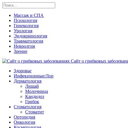
Массаж и СПА
Психология
Гинекология
Урология
Эндокринология
Травматология
Невролгия
Зрение
Сайт о грибковых заболевани
Здоровье
Инфекционные/Лор
Дерматология
Лишай
Молочница
Кандидоз
Грибок
Стоматология
Стоматит
Ортопедия
Онкология
Косметология