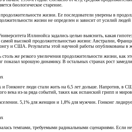
яется биологическое старение.
 продолжительности жизни. Ее последователи уверены в продолж
должительности жизни не определен и зависит от усилий людей 
иверситета Иллинойса задались целью выяснить, какая гипотез
н с самой высокой продолжительностью жизни: Австралии, Фра
гу и США. Результаты этой научной работы опубликованы в жу
ь столь же резкого увеличения продолжительности жизни, как э
нг показал хорошую динамику. В остальных странах рост замедлил
х и Гонконге люди стали жить на 6,5 лет дольше. Напротив, в 
лого века из-за ряда событий, таких как испанский грипп и мир
селении. 5,1% для женщин и 1,8% для мужчин. Гонконг лидируе
алась темпами, требуемыми радикальными сценариями. Если не 