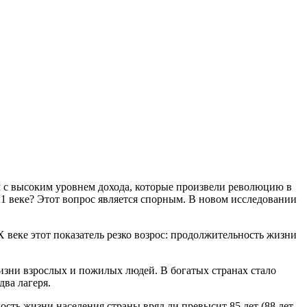
ам с высоким уровнем дохода, которые произвели революцию в
1 веке? Этот вопрос является спорным. В новом исследовании
 веке этот показатель резко возрос: продолжительность жизни
жизни взрослых и пожилых людей. В богатых странах стало
ва лагеря.
сть жизни населения страны вряд ли превысит 85 лет (88 лет