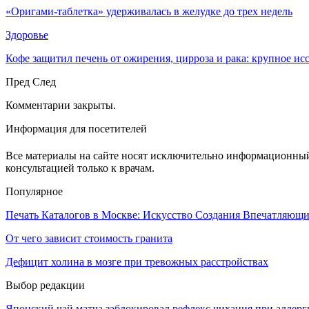
«Оригами-таблетка» удерживалась в желудке до трех недель
Здоровье
Кофе защитил печень от ожирения, цирроза и рака: крупное и
Пред
След
Комментарии закрыты.
Информация для посетителей
Все материалы на сайте носят исключительно информационный 
консультацией только к врачам.
Популярное
Печать Каталогов в Москве: Искусство Создания Впечатляющ
От чего зависит стоимость гранита
Дефицит холина в мозге при тревожных расстройствах
Выбор редакции
Японский чай матча заблокировал рефлекс чихания при аллерг