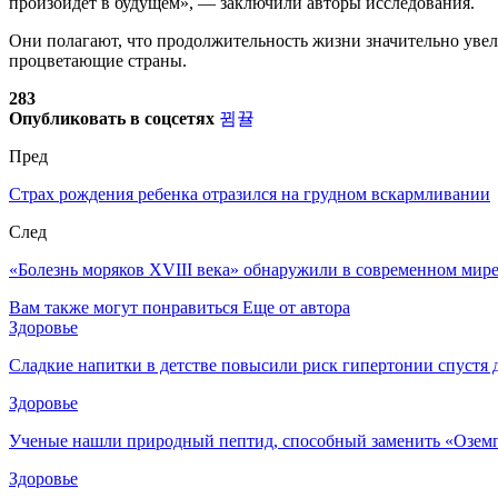
произойдет в будущем», — заключили авторы исследования.
Они полагают, что продолжительность жизни значительно увел
процветающие страны.
283
Опубликовать в соцсетях
Пред
Страх рождения ребенка отразился на грудном вскармливании
След
«Болезнь моряков XVIII века» обнаружили в современном мир
Вам также могут понравиться
Еще от автора
Здоровье
Сладкие напитки в детстве повысили риск гипертонии спустя 
Здоровье
Ученые нашли природный пептид, способный заменить «Озем
Здоровье