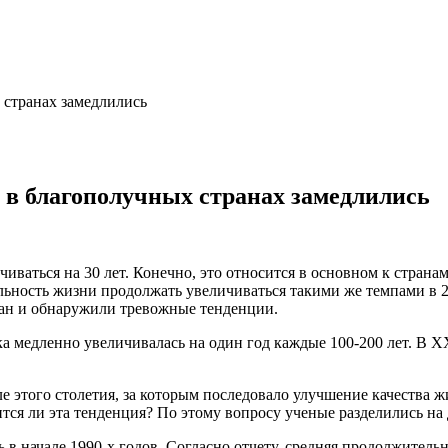
 странах замедлились
 в благополучных странах замедлились
иваться на 30 лет. Конечно, это относится в основном к стран
ьность жизни продолжать увеличиваться такими же темпами в 2
ан и обнаружили тревожные тенденции.
а медленно увеличивалась на один год каждые 100-200 лет. В XX
ле этого столетия, за которым последовало улучшение качества 
ся ли эта тенденция? По этому вопросу ученые разделились на д
 начале 1990-х годов. Согласно отчету, средняя продолжительно