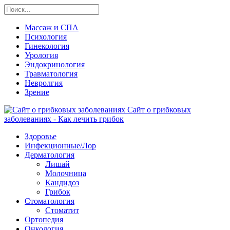
Массаж и СПА
Психология
Гинекология
Урология
Эндокринология
Травматология
Невролгия
Зрение
Сайт о грибковых
заболеваниях - Как лечить грибок
Здоровье
Инфекционные/Лор
Дерматология
Лишай
Молочница
Кандидоз
Грибок
Стоматология
Стоматит
Ортопедия
Онкология