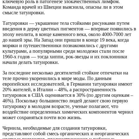
ключевую роль в патогенезе злокачественных лимфом.
Команда врачей из Швеции выяснила, опасны ли в этом
смысле татуировки.
Татуировки — украшение тела стойкими рисунками путем
введения в дерму цветных пигментов — впервые появились в
эпоху неолита, в конце каменного века, около 4000-7000 лет
до нашей эры. На Запад они пришли в конце 19 века, когда
моряки и путешественники познакомились с другими
культурами, а популярными среди молодежи стали после
1960-х годов — тогда хиппи, рок-звезды и их поклонники
начали делать татуировки.
За последние несколько десятилетий стойкие отпечатки на
теле прочно укоренились в мире моды. По данным
европейских исследователей, в Германии татуировки имеют
20% жителей, в Италии – 48%, а распространенность
татуировок в США оценивается в 30% (по другим оценкам –
46%). Поскольку большинство людей делают свою первую
татуировку в молодом возрасте, ученые полагают, что
воздействие определенных химических компонентов чернил
может сохраняться почти всю жизнь.
Чернила, необходимые для создания татуировки,
представляют собой смесь органических и неорганических