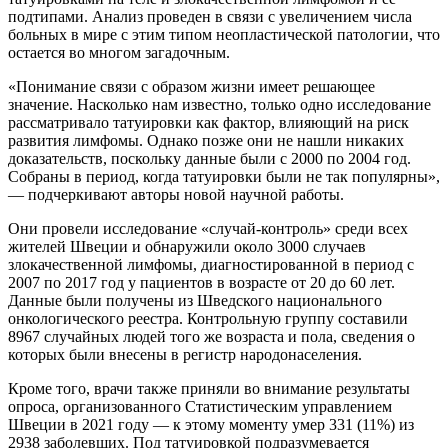
подтипами. Анализ проведен в связи с увеличением числа
больных в мире с этим типом неопластической патологии, что
остается во многом загадочным.
«Понимание связи с образом жизни имеет решающее
значение. Насколько нам известно, только одно исследование
рассматривало татуировки как фактор, влияющий на риск
развития лимфомы. Однако позже они не нашли никаких
доказательств, поскольку данные были с 2000 по 2004 год.
Собраны в период, когда татуировки были не так популярны»,
— подчеркивают авторы новой научной работы.
Они провели исследование «случай-контроль» среди всех
жителей Швеции и обнаружили около 3000 случаев
злокачественной лимфомы, диагностированной в период с
2007 по 2017 год у пациентов в возрасте от 20 до 60 лет.
Данные были получены из Шведского национального
онкологического реестра. Контрольную группу составили
8967 случайных людей того же возраста и пола, сведения о
которых были внесены в регистр народонаселения.
Кроме того, врачи также приняли во внимание результаты
опроса, организованного Статистическим управлением
Швеции в 2021 году — к этому моменту умер 331 (11%) из
2938 заболевших. Под татуировкой подразумевается