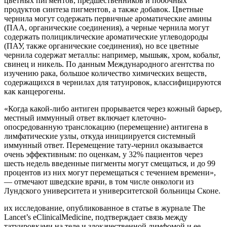
цветных пигментов, предшественников и побочных
продуктов синтеза пигментов, а также добавок. Цветные
чернила могут содержать первичные ароматические амины
(ПАА, органические соединения), а черные чернила могут
содержать полициклические ароматические углеводороды
(ПАУ, также органические соединения), но все цветные
чернила содержат металлы: например, мышьяк, хром, кобальт,
свинец и никель. По данным Международного агентства по
изучению рака, большое количество химических веществ,
содержащихся в чернилах для татуировок, классифицируются
как канцерогены.
«Когда какой-либо антиген прорывается через кожный барьер,
местный иммунный ответ включает клеточно-
опосредованную транслокацию (перемещение) антигена в
лимфатические узлы, откуда инициируется системный
иммунный ответ. Перемещение тату-чернил оказывается
очень эффективным: по оценкам, у 32% пациентов через
шесть недель введенные пигменты могут смещаться, и до 99
процентов из них могут перемещаться с течением времени»,
— отмечают шведские врачи, в том числе онкологи из
Лундского университета и университетской больницы Сконе.
их исследование, опубликованное в статье в журнале The
Lancet’s eClinicalMedicine, подтверждает связь между
татуировками на теле и злокачественной лимфомой и ее