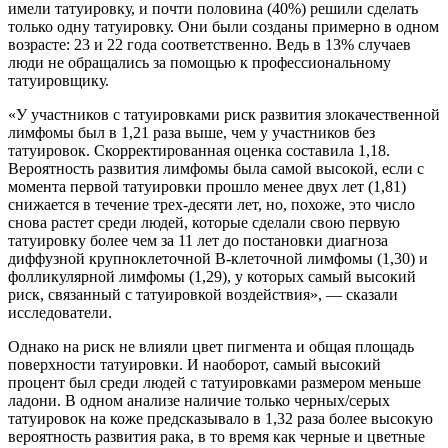
имели татуировку, и почти половина (40%) решили сделать
только одну татуировку. Они были созданы примерно в одном
возрасте: 23 и 22 года соответственно. Ведь в 13% случаев
люди не обращались за помощью к профессиональному
татуировщику.
«У участников с татуировками риск развития злокачественной
лимфомы был в 1,21 раза выше, чем у участников без
татуировок. Скорректированная оценка составила 1,18.
Вероятность развития лимфомы была самой высокой, если с
момента первой татуировки прошло менее двух лет (1,81)
снижается в течение трех-десяти лет, но, похоже, это число
снова растет среди людей, которые сделали свою первую
татуировку более чем за 11 лет до постановки диагноза
диффузной крупноклеточной В-клеточной лимфомы (1,30) и
фолликулярной лимфомы (1,29), у которых самый высокий
риск, связанный с татуировкой воздействия», — сказали
исследователи.
Однако на риск не влияли цвет пигмента и общая площадь
поверхности татуировки. И наоборот, самый высокий
процент был среди людей с татуировками размером меньше
ладони. В одном анализе наличие только черных/серых
татуировок на коже предсказывало в 1,32 раза более высокую
вероятность развития рака, в то время как черные и цветные