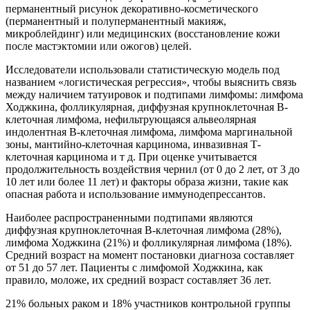
перманентный рисунок декоративно-косметического
(перманентный и полуперманентный макияж,
микроблейдинг) или медицинских (восстановление кожи
после мастэктомии или ожогов) целей.
Исследователи использовали статистическую модель под
названием «логистическая регрессия», чтобы выяснить связь
между наличием татуировок и подтипами лимфомы: лимфома
Ходжкина, фолликулярная, диффузная крупноклеточная В-
клеточная лимфома, нефильтрующаяся альвеолярная
индолентная В-клеточная лимфома, лимфома маргинальной
зоны, мантийно-клеточная карцинома, инвазивная Т-
клеточная карцинома и т д. При оценке учитывается
продолжительность воздействия чернил (от 0 до 2 лет, от 3 до
10 лет или более 11 лет) и факторы образа жизни, такие как
опасная работа и использование иммунодепрессантов.
Наиболее распространенными подтипами являются
диффузная крупноклеточная В-клеточная лимфома (28%),
лимфома Ходжкина (21%) и фолликулярная лимфома (18%).
Средний возраст на момент постановки диагноза составляет
от 51 до 57 лет. Пациенты с лимфомой Ходжкина, как
правило, моложе, их средний возраст составляет 36 лет.
21% больных раком и 18% участников контрольной группы