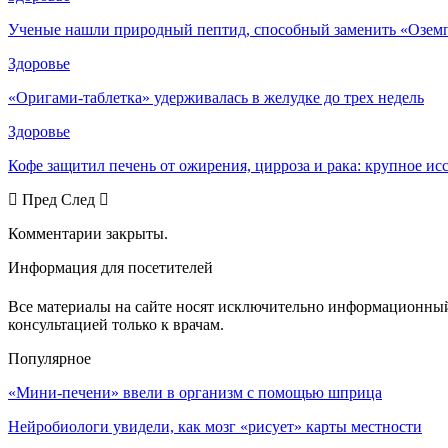
Ученые нашли природный пептид, способный заменить «Озем
Здоровье
«Оригами-таблетка» удерживалась в желудке до трех недель
Здоровье
Кофе защитил печень от ожирения, цирроза и рака: крупное и
Пред
След
Комментарии закрыты.
Информация для посетителей
Все материалы на сайте носят исключительно информационный 
консультацией только к врачам.
Популярное
«Мини-печени» ввели в организм с помощью шприца
Нейробиологи увидели, как мозг «рисует» карты местности