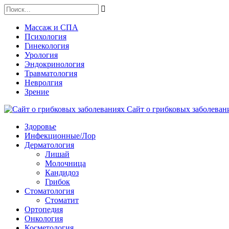
Массаж и СПА
Психология
Гинекология
Урология
Эндокринология
Травматология
Невролгия
Зрение
Сайт о грибковых заболевани
Здоровье
Инфекционные/Лор
Дерматология
Лишай
Молочница
Кандидоз
Грибок
Стоматология
Стоматит
Ортопедия
Онкология
Косметология