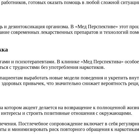
х работников, готовых оказать помощь в любой сложной ситуаци
 и дезинтоксикация организма. В «Мед Перспективе» этот проце
вание современных лекарственных препаратов и технологий пом
жка
гами и психотерапевтами. В клинике «Мед Перспектива» особое 
ься с трудностями без употребления наркотиков.
пациентам выработать новые модели поведения и укрепить внут
 здоровых привычек, что значительно снижает вероятность реци
на котором акцент делается на возвращение к полноценной жиз
ые интересы и строить позитивные отношения с окружающими.
лечения. Постлечебное сопровождение включает в себя регулярн
таты и минимизировать риск повторного обращения к наркотикам