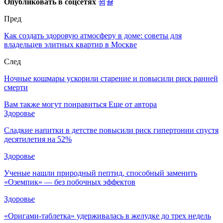
Опубликовать в соцсетях
Пред
Как создать здоровую атмосферу в доме: советы для
владельцев элитных квартир в Москве
След
Ночные кошмары ускорили старение и повысили риск ранней
смерти
Вам также могут понравиться
Еще от автора
Здоровье
Сладкие напитки в детстве повысили риск гипертонии спустя
десятилетия на 52%
Здоровье
Ученые нашли природный пептид, способный заменить
«Оземпик» — без побочных эффектов
Здоровье
«Оригами-таблетка» удерживалась в желудке до трех недель