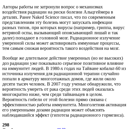
Авторы работы не затронули вопрос о механизмах
воздействия радиации на риски болезни Альцгеймера в
деталях. Ранее Naked Science писал, что по современным
представлениям эту болезнь могут запускать инфекции
разных типов, при которых вирусы (например, гриппа, вирус
ветряной оспы, вызывающий опоясывающий лишай и так
далее) попадают в головной мозг. Радиационное излучение
умеренной силы может активировать иммунные процессы,
тем самым снижая вероятность такого воздействия на мозг.
Вообще же длительное действие умеренных (но не высоких)
доз радиации уже показывало серьезное позитивное влияние
на иммунитет людей. В 1980-х годах на Тайване кобальт-60 из
источника излучения для радиационной терапии случайно
попали в арматуру многоэтажных домов, где жили около
десяти тысяч человек. В 2007 году ученые обнаружили, что
вероятность умереть от рака среди этих людей оказалась
многократно ниже, чем среди тайваньцев в целом.
Вероятность гибели от этой болезни прямо связана с
эффективностью работы иммунитета. Многолетняя активация
его умеренными дозами радиации может объяснять
наблюдавшийся эффект (гипотеза радиационного гормезиса).
298