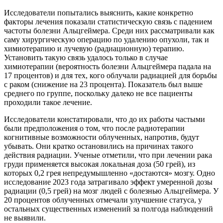
Исследователи попытались выяснить, какие конкретно
факторы лечения показали статистическую связь с падением
частоты болезни Альцгеймера. Среди них рассматривали как
саму хирургическую операцию по удалению опухоли, так и
химиотерапию и лучевую (радиационную) терапию.
Установить такую связь удалось только в случае
химиотерапии (вероятность болезни Альцгеймера падала на
17 процентов) и для тех, кого облучали радиацией для борьбы
с раком (снижение на 23 процента). Показатель был выше
среднего по группе, поскольку далеко не все пациенты
проходили такое лечение.
Исследователи констатировали, что до их работы частыми
были предположения о том, что после радиотерапии
когнитивные возможности облученных, напротив, будут
убывать. Они кратко остановились на причинах такого
действия радиации. Ученые отметили, что при лечении рака
груди применяется высокая локальная доза (50 грей), из
которых 0,2 грея непредумышленно «достаются» мозгу. Одно
исследование 2023 года затрагивало эффект умеренной дозы
радиации (0,5 грей) на мозг людей с болезнью Альцгеймера. У
20 процентов облученных отмечали улучшение статуса, у
остальных существенных изменений за полгода наблюдений
не выявили.