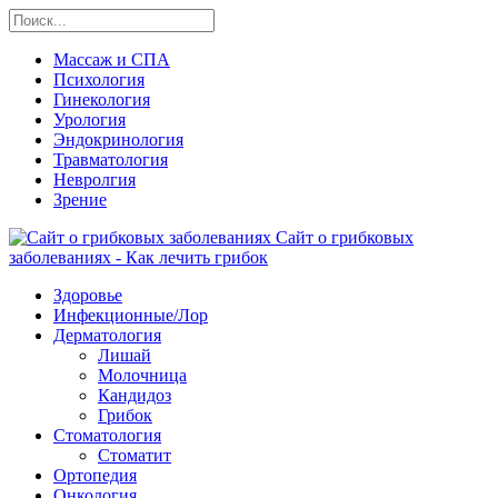
Массаж и СПА
Психология
Гинекология
Урология
Эндокринология
Травматология
Невролгия
Зрение
Сайт о грибковых
заболеваниях - Как лечить грибок
Здоровье
Инфекционные/Лор
Дерматология
Лишай
Молочница
Кандидоз
Грибок
Стоматология
Стоматит
Ортопедия
Онкология