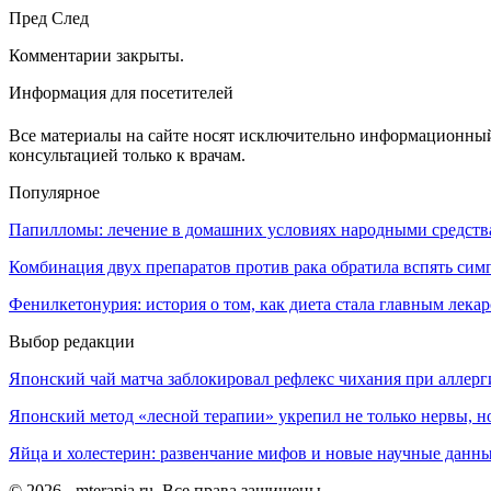
Пред
След
Комментарии закрыты.
Информация для посетителей
Все материалы на сайте носят исключительно информационный 
консультацией только к врачам.
Популярное
Папилломы: лечение в домашних условиях народными средст
Комбинация двух препаратов против рака обратила вспять си
Фенилкетонурия: история о том, как диета стала главным лека
Выбор редакции
Японский чай матча заблокировал рефлекс чихания при аллерг
Японский метод «лесной терапии» укрепил не только нервы, но
Яйца и холестерин: развенчание мифов и новые научные данн
© 2026 - mterapia.ru. Все права защищены.