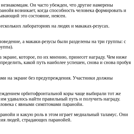
 незнакомцам. Он часто убежден, что другие намерены
анойя возникает, когда способность человека формировать и
ывающий это состояние, неясен.
скольких лабораториях на людях и макаках-резусах.
оведение, а макаки-резусы были разделены на три группы: с
уппа).
 экране, которое, по их мнению, принесет награду. Чем ниже
ределить, какой путь наиболее успешен, снова и снова пробуя
ами на экране без предупреждения. Участники должны
вреждением орбитофронтальной коры чаще выбирали тот же
им удавалось найти правильный путь и получить награду.
человека с явными симптомами паранойи.
аранойи и какую роль в этом играет медиальный таламус. Они
ния людей, страдающих паранойей.