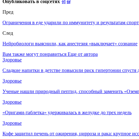
Опубликовать в соцсетях
Пред
Ограничения в еде ударили по иммунитету и результатам спор
След
Нейробиологи выяснили, как анестезия «выключает» сознание
Вам также могут понравиться
Еще от автора
Здоровье
Сладкие напитки в детстве повысили риск гипертонии спустя 
Здоровье
Ученые нашли природный пептид, способный заменить «Озем
Здоровье
«Оригами-таблетка» удерживалась в желудке до трех недель
Здоровье
Кофе защитил печень от ожирения, цирроза и рака: крупное и