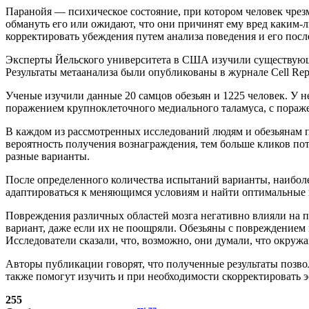
Паранойя — психическое состояние, при котором человек чрез
обмануть его или ожидают, что они причинят ему вред каким-
корректировать убеждения путем анализа поведения и его посл
Эксперты Йельского университета в США изучили существующи
Результаты метаанализа были опубликованы в журнале Cell Repo
Ученые изучили данные 20 самцов обезьян и 1225 человек. У н
поражением крупноклеточного медиального таламуса, с пораже
В каждом из рассмотренных исследований людям и обезьянам пр
вероятность получения вознаграждения, тем больше кликов пот
разные варианты.
После определенного количества испытаний варианты, наиболе
адаптироваться к меняющимся условиям и найти оптимальные 
Повреждения различных областей мозга негативно влияли на 
вариант, даже если их не поощряли. Обезьяны с повреждением 
Исследователи сказали, что, возможно, они думали, что окруж
Авторы публикации говорят, что полученные результаты позвол
также помогут изучить и при необходимости скорректировать 
255