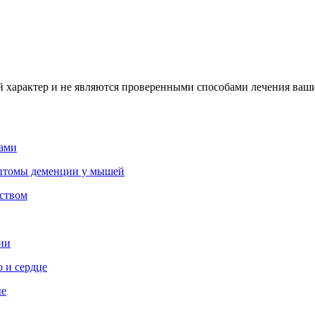
характер и не являются проверенными способами лечения ваших
вами
мптомы деменции у мышей
рством
ии
 и сердце
ые