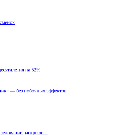
тсменок
десятилетия на 52%
пик» — без побочных эффектов
сследование раскрыло…