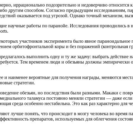
мерно, иррационально подозрительно и недоверчиво относится к
либо другим способом. Согласно предыдущим исследованиям, пар
едствий оказывается под угрозой. Однако точный механизм, выз
е научные работы по паранойе. Исследования проводились в не
rts.
екоторых участников эксперимента было явное параноидальное п
нием орбитофронтальной коры и без поражений (контрольная гр
едлагалось выполнить одну и ту же задачу: выбрать действие на
ребуется. Тем временем люди и обезьяны должны эмпирически оп
е и наименее вероятные для получения награды, меняются мест
новые стратегии.
поведение обезьян, но последствия были разными. Макаки с по
медиального таламуса постоянно меняли стратегии — даже если 
ающая среда особенно нестабильна. Это как раз характерно для 
яют лучше понять, что происходит в мозгу человека во время п
эффективность препаратов, используемых для облегчения состоя