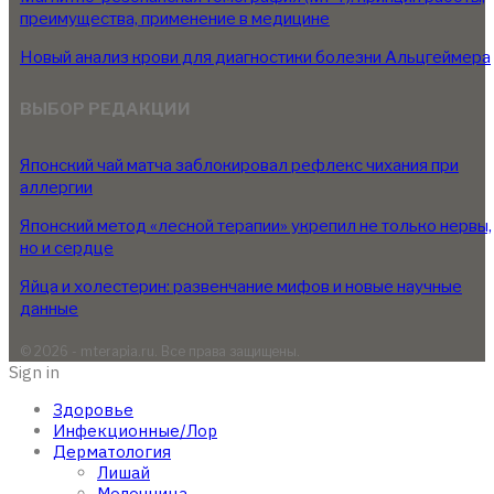
преимущества, применение в медицине
Новый анализ крови для диагностики болезни Альцгеймера
ВЫБОР РЕДАКЦИИ
Японский чай матча заблокировал рефлекс чихания при
аллергии
Японский метод «лесной терапии» укрепил не только нервы,
но и сердце
Яйца и холестерин: развенчание мифов и новые научные
данные
© 2026 - mterapia.ru. Все права защищены.
Sign in
Здоровье
Инфекционные/Лор
Дерматология
Лишай
Молочница