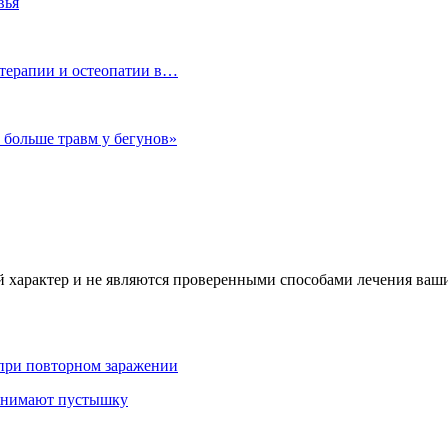
вья
 терапии и остеопатии в…
 больше травм у бегунов»
характер и не являются проверенными способами лечения ваших
 при повторном заражении
ринимают пустышку