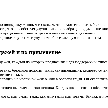
ю поддержку мышцам и связкам, что помогает снизить болезнен
асть, что способствует улучшению кровообращения, уменьшению
операционной раны от травм и нежелательных движений.
ортное ощущение и улучшает общее самочувствие пациента.
дажей и их применение
дажей, каждый из которых предназначен для поддержки и фикс
органах брюшной полости, таких как аппендицит, кесарево сече
звитие грыжи.
пераций на молочной железе или в области груди. Он обеспечив
поясничном отделе позвоночника. Бандаж для поясницы обеспеч
 ногах или руках, таких как ампутация или травма. Бандаж для