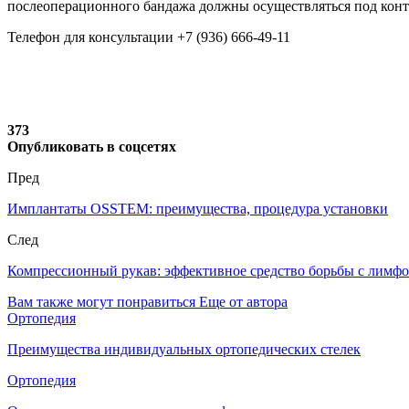
послеоперационного бандажа должны осуществляться под контр
Телефон для консультации +7 (936) 666-49-11
373
Опубликовать в соцсетях
Пред
Имплантаты OSSTEM: преимущества, процедура установки
След
Компрессионный рукав: эффективное средство борьбы с лимфо
Вам также могут понравиться
Еще от автора
Ортопедия
Преимущества индивидуальных ортопедических стелек
Ортопедия