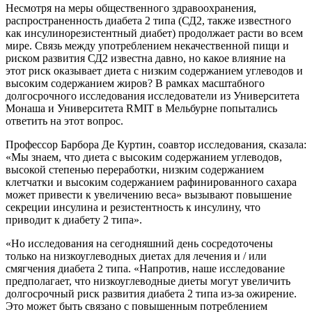
Несмотря на меры общественного здравоохранения,
распространенность диабета 2 типа (СД2, также известного
как инсулинорезистентный диабет) продолжает расти во всем
мире. Связь между употреблением некачественной пищи и
риском развития СД2 известна давно, но какое влияние на
этот риск оказывает диета с низким содержанием углеводов и
высоким содержанием жиров? В рамках масштабного
долгосрочного исследования исследователи из Университета
Монаша и Университета RMIT в Мельбурне попытались
ответить на этот вопрос.
Профессор Барбора Де Куртин, соавтор исследования, сказала:
«Мы знаем, что диета с высоким содержанием углеводов,
высокой степенью переработки, низким содержанием
клетчатки и высоким содержанием рафинированного сахара
может привести к увеличению веса» вызывают повышение
секреции инсулина и резистентность к инсулину, что
приводит к диабету 2 типа».
«Но исследования на сегодняшний день сосредоточены
только на низкоуглеводных диетах для лечения и / или
смягчения диабета 2 типа. «Напротив, наше исследование
предполагает, что низкоуглеводные диеты могут увеличить
долгосрочный риск развития диабета 2 типа из-за ожирение.
Это может быть связано с повышенным потреблением