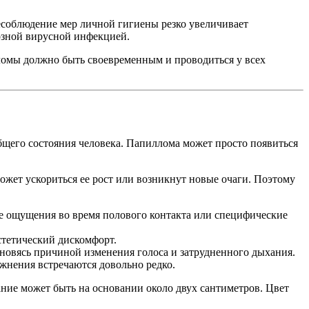
несоблюдение мер личной гигиены резко увеличивает
озной вирусной инфекцией.
лломы должно быть своевременным и проводиться у всех
общего состояния человека. Папиллома может просто появиться
ожет ускориться ее рост или возникнут новые очаги. Поэтому
е ощущения во время полового контакта или специфические
стетический дискомфорт.
ановясь причиной изменения голоса и затрудненного дыхания.
ожнения встречаются довольно редко.
ние может быть на основании около двух сантиметров. Цвет