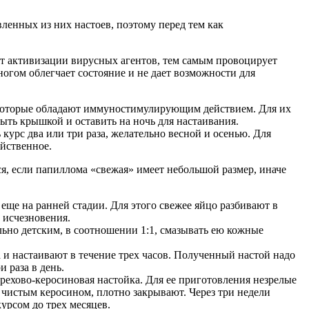
ленных из них настоев, поэтому перед тем как
.
ет активизации вирусных агентов, тем самым провоцирует
огом облегчает состояние и не дает возможности для
, которые обладают иммуностимулирующим действием. Для их
рыть крышкой и оставить на ночь для настаивания.
курс два или три раза, желательно весной и осенью. Для
ейственное.
я, если папиллома «свежая» имеет небольшой размер, иначе
 еще на ранней стадии. Для этого свежее яйцо разбивают в
 исчезновения.
ьно детским, в соотношении 1:1, смазывать ею кожные
а и настаивают в течение трех часов. Полученный настой надо
 раза в день.
ехово-керосиновая настойка. Для ее приготовления незрелые
 чистым керосином, плотно закрывают. Через три недели
урсом до трех месяцев.