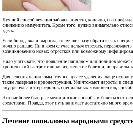
Лучший способ лечения заболевания это, конечно, его профила
снижению иммунитета. Кроме того, нужно внимательно относи
здесь.
Если бородавка и выросла, то лучше сразу обратиться к спец
можно раньше. Ни в коем случае нельзя отрезать, перевязыват
возникновению новых отростков или возможному инфицирова
Надо учитывать, что появление папиллом или полипов может с
хронический гастрит или колит, женские болезни, неправильн
Для лечения папилломы, точнее, для ее удаления, чаще исполь
также лазерная и криодеструкция. Уничтожают наросты и спец
внутрь очага интерферонов, специальных компонентов, спосо
Это наиболее быстрые медицинские способы избавиться от не
средствами. Правда, этот путь занимает достаточно много време
Лечение папилломы народными средст