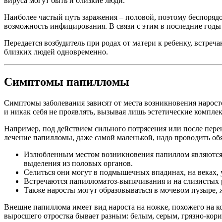
вируса могут быть и близкие люди.
Наиболее частый путь заражения – половой, поэтому беспоряд
возможность инфицирования. В связи с этим в последние годы
Передается возбудитель при родах от матери к ребенку, встре
близких людей одновременно.
Симптомы папилломы
Симптомы заболевания зависят от места возникновения наросто
и никак себя не проявлять, вызывая лишь эстетические компл
Например, под действием сильного потрясения или после перен
лечение папилломы, даже самой маленькой, надо проводить обя
Излюбленным местом возникновения папиллом являются и
выделения из половых органов.
Селиться они могут в подмышечных впадинах, на веках,
Встречаются папилломатоз-выпячивания и на слизистых р
Также наросты могут образовываться в мочевом пузыре, 
Внешне папиллома имеет вид нароста на ножке, похожего на к
выросшего отростка бывает разным: белым, серым, грязно-кор