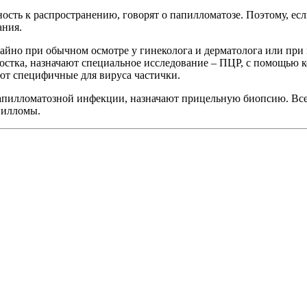
нность к распространению, говорят о папилломатозе. Поэтому, ес
ания.
чайно при обычном осмотре у гинеколога и дерматолога или при
стка, назначают специальное исследование – ПЦР, с помощью ко
яют специфичные для вируса частички.
 папилломатозной инфекции, назначают прицельную биопсию. Вс
пилломы.