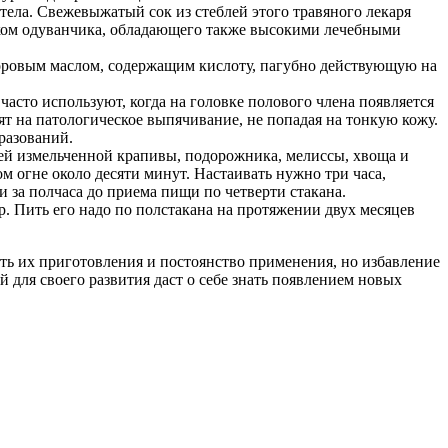
ела. Свежевыжатый сок из стеблей этого травяного лекаря
соком одуванчика, обладающего также высокими лечебными
торовым маслом, содержащим кислоту, пагубно действующую на
сто используют, когда на головке полового члена появляется
т на патологическое выпячивание, не попадая на тонкую кожу.
разований.
ей измельченной крапивы, подорожника, мелиссы, хвоща и
м огне около десяти минут. Настаивать нужно три часа,
 за полчаса до приема пищи по четверти стакана.
. Пить его надо по полстакана на протяжении двух месяцев
ь их приготовления и постоянство применения, но избавление
 для своего развития даст о себе знать появлением новых