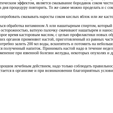
ическим эффектом, является смазывание бородавок соком чистот
два дня процедуру повторить. То же самое можно проделать и с 
 попробовать смазывать наросты соком кислых яблок или же кас
ься обработка витамином А или нашатырным спиртом, который ча
й осторожностью, ватную палочку смачивают нашатырем и нанося
орое время касторовым маслом, с целью профилактики новых об
их органов применяют настой, приготовленный из равных част
требно залить 200 мл воды, вскипятить и потомить на небольшо
ся полученный напиток. Принимать настой надо в течение недели
нение при язвенной болезни желудка, некоторых опухолях и др
орошим лечебным действием, надо только соблюдать правильност
стается в организме и при возникновении благоприятных условий