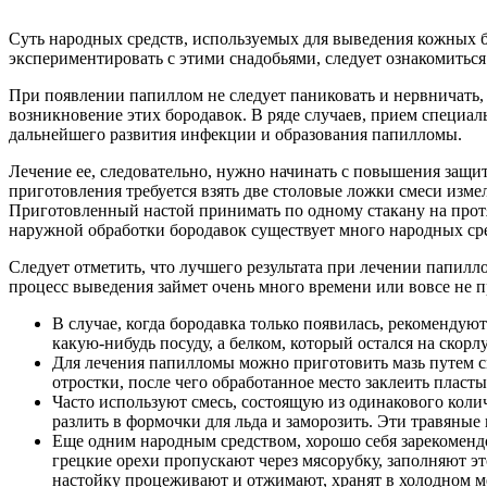
Суть народных средств, используемых для выведения кожных б
экспериментировать с этими снадобьями, следует ознакомитьс
При появлении папиллом не следует паниковать и нервничать, 
возникновение этих бородавок. В ряде случаев, прием специа
дальнейшего развития инфекции и образования папилломы.
Лечение ее, следовательно, нужно начинать с повышения защ
приготовления требуется взять две столовые ложки смеси измел
Приготовленный настой принимать по одному стакану на протяж
наружной обработки бородавок существует много народных сре
Следует отметить, что лучшего результата при лечении папил
процесс выведения займет очень много времени или вовсе не 
В случае, когда бородавка только появилась, рекомендуют
какую-нибудь посуду, а белком, который остался на скор
Для лечения папилломы можно приготовить мазь путем см
отростки, после чего обработанное место заклеить пласты
Часто используют смесь, состоящую из одинакового колич
разлить в формочки для льда и заморозить. Эти травяные 
Еще одним народным средством, хорошо себя зарекоменд
грецкие орехи пропускают через мясорубку, заполняют э
настойку процеживают и отжимают, хранят в холодном ме