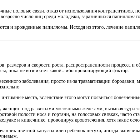
очные половые связи, отказ от использования контрацептивов, 
 возросло число лиц среди молодежи, заразившихся папилломат
чаются и врожденные папилломы. Исходя из этого, лечение папи
в, размеров и скорости роста, распространенности процесса и 
ексы, пока не возникнет какой-либо провоцирующий фактор.
есенного заболевания, просто из-за травматизации бородавки, м
зательно.
нтимные места, вследствие этого могут появиться болезненны
 у женщин под развитыми молочными железами, вызывая зуд и э
отовой полости носа и гортани, на голосовых связках, часто ст
желудке и кишечнике, провоцируя кровотечения, хотя такие осл
очанчик цветной капусты или гребешок петуха, иногда выпячива
ичневым.