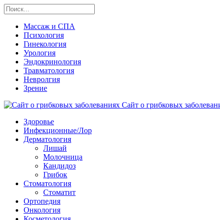
Массаж и СПА
Психология
Гинекология
Урология
Эндокринология
Травматология
Невролгия
Зрение
Сайт о грибковых заболевани
Здоровье
Инфекционные/Лор
Дерматология
Лишай
Молочница
Кандидоз
Грибок
Стоматология
Стоматит
Ортопедия
Онкология
Косметология