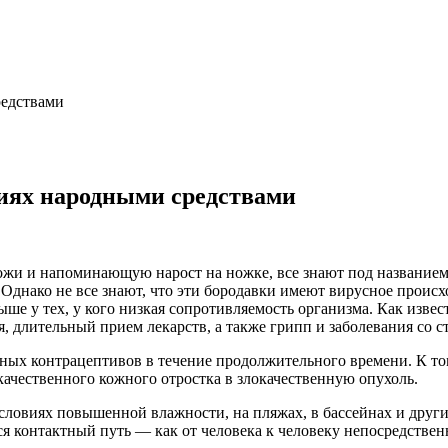
редствами
иях народными средствами
ожи и напоминающую нарост на ножке, все знают под названием
Однако не все знают, что эти бородавки имеют вирусное происх
ше у тех, у кого низкая сопротивляемость организма. Как изве
я, длительный прием лекарств, а также грипп и заболевания со 
ных контрацептивов в течение продолжительного времени. К то
качественного кожного отростка в злокачественную опухоль.
овиях повышенной влажности, на пляжах, в бассейнах и других 
я контактный путь — как от человека к человеку непосредственн