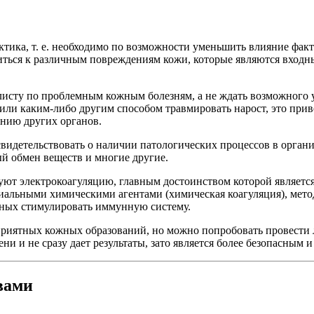
ктика, т. е. необходимо по возможности уменьшить влияние фак
ться к различным повреждениям кожи, которые являются входн
иалисту по проблемным кожным болезням, а не ждать возможного
ь или каким-либо другим способом травмировать нарост, это при
нию других органов.
видетельствовать о наличии патологических процессов в органи
ый обмен веществ и многие другие.
зуют электрокоагуляцию, главным достоинством которой является
иальными химическими агентами (химическая коагуляция), мето
бных стимулировать иммунную систему.
приятных кожных образований, но можно попробовать провести
ни и не сразу дает результаты, зато является более безопасным 
вами