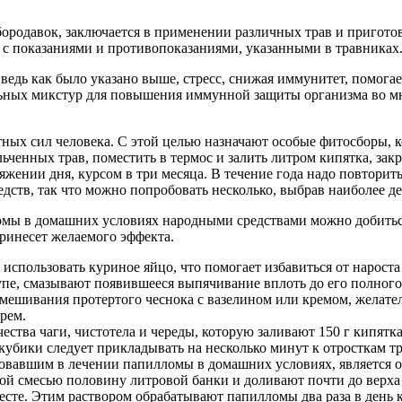
ородавок, заключается в применении различных трав и приготов
я с показаниями и противопоказаниями, указанными в травниках
ведь как было указано выше, стресс, снижая иммунитет, помога
льных микстур для повышения иммунной защиты организма во мн
итных сил человека. С этой целью назначают особые фитосборы
ьченных трав, поместить в термос и залить литром кипятка, зак
ении дня, курсом в три месяца. В течение года надо повторить 
дств, так что можно попробовать несколько, выбрав наиболее д
ломы в домашних условиях народными средствами можно добитьс
принесет желаемого эффекта.
 использовать куриное яйцо, что помогает избавиться от нароста
лупе, смазывают появившееся выпячивание вплоть до его полного
ешивания протертого чеснока с вазелином или кремом, желател
рем.
ества чаги, чистотела и череды, которую заливают 150 г кипятк
кубики следует прикладывать на несколько минут к отросткам три
овавшим в лечении папилломы в домашних условиях, является ор
той смесью половину литровой банки и доливают почти до верха
сте. Этим раствором обрабатывают папилломы два раза в день к