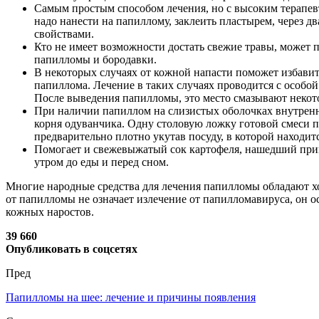
Самым простым способом лечения, но с высоким терапевт
надо нанести на папиллому, заклеить пластырем, через 
свойствами.
Кто не имеет возможности достать свежие травы, может
папилломы и бородавки.
В некоторых случаях от кожной напасти поможет избавит
папиллома. Лечение в таких случаях проводится с особо
После выведения папилломы, это место смазывают некот
При наличии папиллом на слизистых оболочках внутренн
корня одуванчика. Одну столовую ложку готовой смеси по
предварительно плотно укутав посуду, в которой находит
Помогает и свежевыжатый сок картофеля, нашедший приме
утром до еды и перед сном.
Многие народные средства для лечения папилломы обладают х
от папилломы не означает излечение от папилломавируса, он о
кожных наростов.
39 660
Опубликовать в соцсетях
Пред
Папилломы на шее: лечение и причины появления