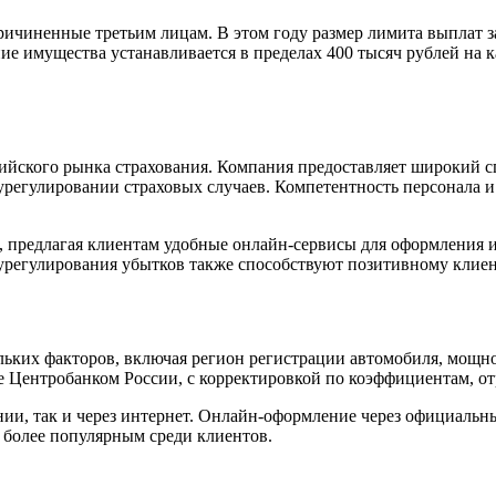
иненные третьим лицам. В этом году размер лимита выплат за 
ие имущества устанавливается в пределах 400 тысяч рублей на 
ийского рынка страхования. Компания предоставляет широкий 
регулировании страховых случаев. Компетентность персонала и
 предлагая клиентам удобные онлайн-сервисы для оформления и
урегулирования убытков также способствуют позитивному клиен
ьких факторов, включая регион регистрации автомобиля, мощнос
ые Центробанком России, с корректировкой по коэффициентам, 
и, так и через интернет. Онлайн-оформление через официальны
е более популярным среди клиентов.