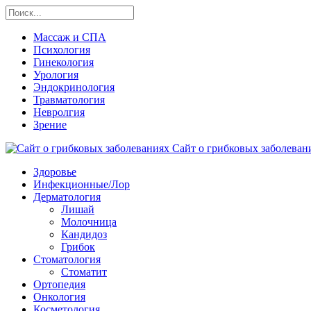
Массаж и СПА
Психология
Гинекология
Урология
Эндокринология
Травматология
Невролгия
Зрение
Сайт о грибковых заболевани
Здоровье
Инфекционные/Лор
Дерматология
Лишай
Молочница
Кандидоз
Грибок
Стоматология
Стоматит
Ортопедия
Онкология
Косметология