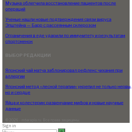
Музыка облегчила восстановление пациентов после
операций
Ученые нашли новые подтверждения связи вируса
Эпштейна — Барр с рассеянным склерозом
Ограничения в еде ударили по иммунитету и результатам
спортсменок
ВЫБОР РЕДАКЦИИ
Японский чай матча заблокировал рефлекс чихания при
аллергии
Японский метод «лесной терапии» укрепил не только нервы,
но и сердце
Яйца и холестерин: развенчание мифов и новые научные
данные
© 2026 - mterapia.ru. Все права защищены.
Sign in