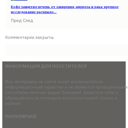
Кофе защитил печень от ожирения, цирроза и рака: крупное
исследование раскрыло…
Пред
След
Комментарии закрыты.
ИНФОРМАЦИЯ ДЛЯ ПОСЕТИТЕЛЕЙ
Все материалы на сайте носят исключительно
информационный характер и не являются проверенными
способами лечения ваших болезней. Берегите себя и
обращайтесь за помощью и консультацией только к
врачам.
ПОПУЛЯРНОЕ