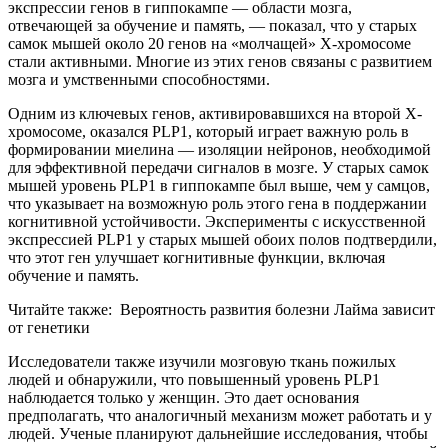
экспрессии генов в гиппокампе — области мозга,
отвечающей за обучение и память, — показал, что у старых
самок мышей около 20 генов на «молчащей» X-хромосоме
стали активными. Многие из этих генов связаны с развитием
мозга и умственными способностями.
Одним из ключевых генов, активировавшихся на второй X-
хромосоме, оказался PLP1, который играет важную роль в
формировании миелина — изоляции нейронов, необходимой
для эффективной передачи сигналов в мозге. У старых самок
мышей уровень PLP1 в гиппокампе был выше, чем у самцов,
что указывает на возможную роль этого гена в поддержании
когнитивной устойчивости. Эксперименты с искусственной
экспрессией PLP1 у старых мышей обоих полов подтвердили,
что этот ген улучшает когнитивные функции, включая
обучение и память.
Читайте также: Вероятность развития болезни Лайма зависит
от генетики
Исследователи также изучили мозговую ткань пожилых
людей и обнаружили, что повышенный уровень PLP1
наблюдается только у женщин. Это дает основания
предполагать, что аналогичный механизм может работать и у
людей. Ученые планируют дальнейшие исследования, чтобы