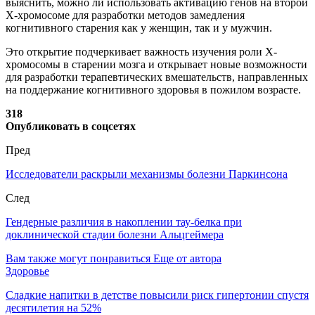
выяснить, можно ли использовать активацию генов на второй
X-хромосоме для разработки методов замедления
когнитивного старения как у женщин, так и у мужчин.
Это открытие подчеркивает важность изучения роли X-
хромосомы в старении мозга и открывает новые возможности
для разработки терапевтических вмешательств, направленных
на поддержание когнитивного здоровья в пожилом возрасте.
318
Опубликовать в соцсетях
Пред
Исследователи раскрыли механизмы болезни Паркинсона
След
Гендерные различия в накоплении тау-белка при
доклинической стадии болезни Альцгеймера
Вам также могут понравиться
Еще от автора
Здоровье
Сладкие напитки в детстве повысили риск гипертонии спустя
десятилетия на 52%