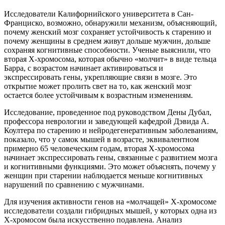
Исследователи Калифорнийского университета в Сан-
Франциско, возможно, обнаружили механизм, объясняющий,
почему женский мозг сохраняет устойчивость к старению и
почему женщины в среднем живут дольше мужчин, дольше
сохраняя когнитивные способности. Ученые выяснили, что
вторая X-хромосома, которая обычно «молчит» в виде тельца
Барра, с возрастом начинает активироваться и
экспрессировать гены, укрепляющие связи в мозге. Это
открытие может пролить свет на то, как женский мозг
остается более устойчивым к возрастным изменениям.
Исследование, проведенное под руководством Дены Дубал,
профессора неврологии и заведующей кафедрой Дэвида А.
Коултера по старению и нейродегенеративным заболеваниям,
показало, что у самок мышей в возрасте, эквивалентном
примерно 65 человеческим годам, вторая X-хромосома
начинает экспрессировать гены, связанные с развитием мозга
и когнитивными функциями. Это может объяснять, почему у
женщин при старении наблюдается меньше когнитивных
нарушений по сравнению с мужчинами.
Для изучения активности генов на «молчащей» X-хромосоме
исследователи создали гибридных мышей, у которых одна из
X-хромосом была искусственно подавлена. Анализ