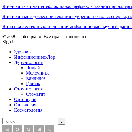
Японский чай матча заблокировал рефлекс чихания при аллерг
Японский метод «лесной терапии» укрепил не только нервы, но
Яйца и холестерин: развенчание мифов и новые научные данн
© 2026 - mterapia.ru. Все права защищены.
Sign in
Здоровье
Инфекционные/Лор
Дерматология
Лишай
Молочница
Кандидоз
Грибок
Стоматология
Стоматит
Ортопедия
Онкология
Косметология