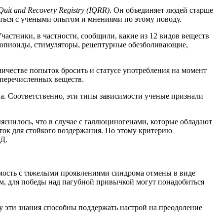
 Quit and Recovery Registry (IQRR)
. Он объединяет людей старше
иться с учеными опытом и мнениями по этому поводу.
астники, в частности, сообщили, какие из 12 видов веществ
н, опиоиды, стимуляторы, рецептурные обезболивающие,
ичестве попыток бросить и статусе употребления на момент
 перечисленных веществ.
а. Соответственно, эти типы зависимости ученые признали
яснилось, что в случае с галлюциногенами, которые обладают
ок для стойкого воздержания. По этому критерию
Д.
мость с тяжелыми проявлениями синдрома отмены в виде
ам, для победы над пагубной привычкой могут понадобиться
ку эти знания способны поддержать настрой на преодоление