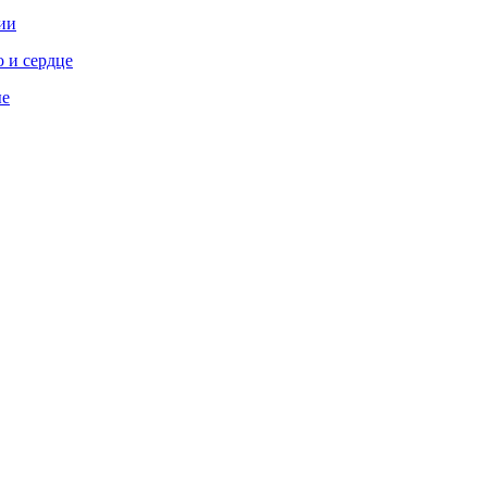
ии
 и сердце
ые