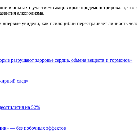
ии в опытах с участием самцов крыс продемонстрировала, что 
азвития алкоголизма.
 впервые увидели, как псилоцибин перестраивает личность чел
торые разрушают здоровье сердца, обмена веществ и гормонов»
«жирный след»
десятилетия на 52%
пик» — без побочных эффектов