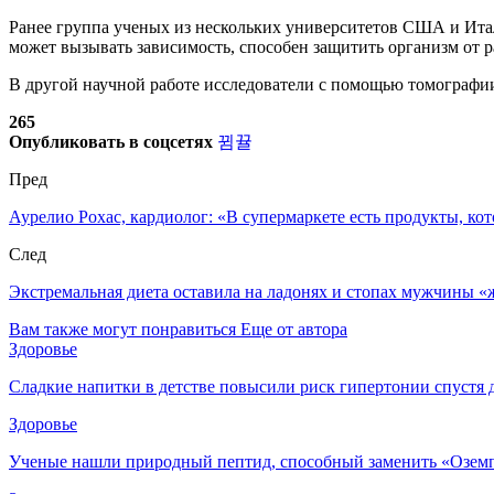
Ранее группа ученых из нескольких университетов США и Итал
может вызывать зависимость, способен защитить организм от р
В другой научной работе исследователи с помощью томографии
265
Опубликовать в соцсетях
Пред
Аурелио Рохас, кардиолог: «В супермаркете есть продукты, ко
След
Экстремальная диета оставила на ладонях и стопах мужчины 
Вам также могут понравиться
Еще от автора
Здоровье
Сладкие напитки в детстве повысили риск гипертонии спустя 
Здоровье
Ученые нашли природный пептид, способный заменить «Озем