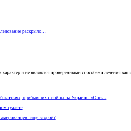
сследование раскрыло…
характер и не являются проверенными способами лечения ваших
 бактериях, прибывших с войны на Украине: «Они…
ном туалете
т американцев чаще второй?