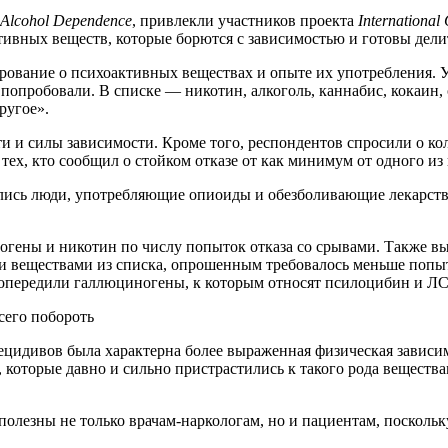
Alcohol Dependence
, привлекли участников проекта
International
ктивных веществ, которые борются с зависимостью и готовы дел
вание о психоактивных веществах и опыте их употребления. Уч
х попробовали. В списке — никотин, алкоголь, каннабис, кокаи
ругое».
 и силы зависимости. Кроме того, респондентов спросили о кол
тех, кто сообщил о стойком отказе от как минимум от одного из
ались люди, употребляющие опиоиды и обезболивающие лекарств
огены и никотин по числу попыток отказа со срывами. Также вы
 веществами из списка, опрошенным требовалось меньше попыт
 опередили галлюциногены, к которым относят псилоцибин и ЛС
ецидивов была характерна более выраженная физическая зависи
 которые давно и сильно пристрастились к такого рода веществ
полезны не только врачам-наркологам, но и пациентам, посколь