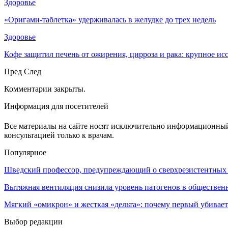
Здоровье
«Оригами-таблетка» удерживалась в желудке до трех недель
Здоровье
Кофе защитил печень от ожирения, цирроза и рака: крупное и
Пред
След
Комментарии закрыты.
Информация для посетителей
Все материалы на сайте носят исключительно информационный 
консультацией только к врачам.
Популярное
Шведский профессор, предупреждающий о сверхрезистентных
Вытяжная вентиляция снизила уровень патогенов в обществен
Мягкий «омикрон» и жесткая «дельта»: почему первый убивае
Выбор редакции