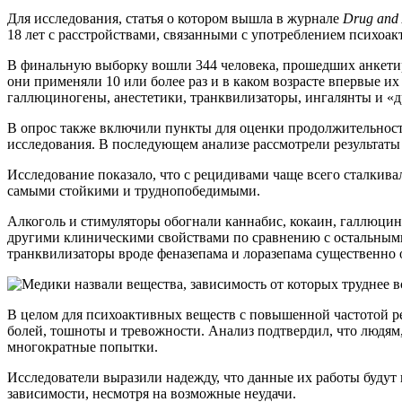
Для исследования, статья о котором вышла в журнале
Drug and 
18 лет с расстройствами, связанными с употреблением психоа
В финальную выборку вошли 344 человека, прошедших анкетиро
они применяли 10 или более раз и в каком возрасте впервые и
галлюциногены, анестетики, транквилизаторы, ингалянты и «д
В опрос также включили пункты для оценки продолжительности
исследования. В последующем анализе рассмотрели результаты 
Исследование показало, что с рецидивами чаще всего сталкив
самыми стойкими и труднопобедимыми.
Алкоголь и стимуляторы обогнали каннабис, кокаин, галлюцин
другими клиническими свойствами по сравнению с остальными
транквилизаторы вроде феназепама и лоразепама существенно
В целом для психоактивных веществ с повышенной частотой р
болей, тошноты и тревожности. Анализ подтвердил, что людям,
многократные попытки.
Исследователи выразили надежду, что данные их работы будут 
зависимости, несмотря на возможные неудачи.