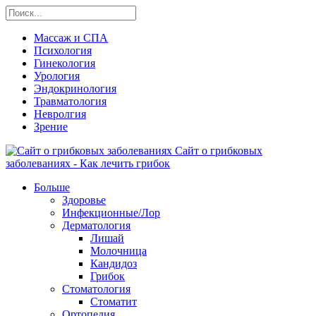
Массаж и СПА
Психология
Гинекология
Урология
Эндокринология
Травматология
Невролгия
Зрение
Сайт о грибковых
заболеваниях - Как лечить грибок
Больше
Здоровье
Инфекционные/Лор
Дерматология
Лишай
Молочница
Кандидоз
Грибок
Стоматология
Стоматит
Ортопедия