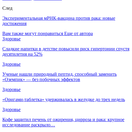
След
Экспериментальная мРНК-вакцина против рака: новые
достижения
Вам также могут понравиться
Еще от автора
Здоровье
Сладкие напитки в детстве повысили риск гипертонии спустя
десятилетия на 52%
Здоровье
Ученые нашли природный пептид, способный заменить
«Оземпик» — без побочных эффектов
Здоровье
«Оригами-таблетка» удерживалась в желудке до трех недель
Здоровье
Кофе защитил печень от ожирения, цирроза и рака: крупное
исследование раскрыло…