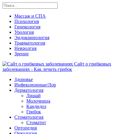
Массаж и СПА
Психология
Гинекология
Урология
Эндокринология
Травматология
Невролгия
Зрение
Сайт о грибковых
заболеваниях - Как лечить грибок
Здоровье
Инфекционные/Лор
Дерматология
Лишай
Молочница
Кандидоз
Грибок
Стоматология
Стоматит
Ортопедия
Онкология