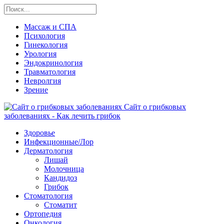
Массаж и СПА
Психология
Гинекология
Урология
Эндокринология
Травматология
Невролгия
Зрение
Сайт о грибковых
заболеваниях - Как лечить грибок
Здоровье
Инфекционные/Лор
Дерматология
Лишай
Молочница
Кандидоз
Грибок
Стоматология
Стоматит
Ортопедия
Онкология