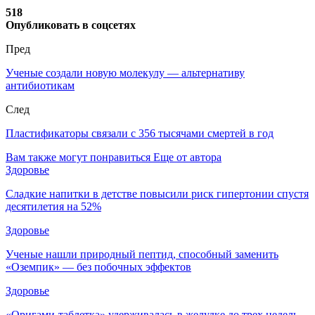
518
Опубликовать в соцсетях
Пред
Ученые создали новую молекулу — альтернативу
антибиотикам
След
Пластификаторы связали с 356 тысячами смертей в год
Вам также могут понравиться
Еще от автора
Здоровье
Сладкие напитки в детстве повысили риск гипертонии спустя
десятилетия на 52%
Здоровье
Ученые нашли природный пептид, способный заменить
«Оземпик» — без побочных эффектов
Здоровье
«Оригами-таблетка» удерживалась в желудке до трех недель