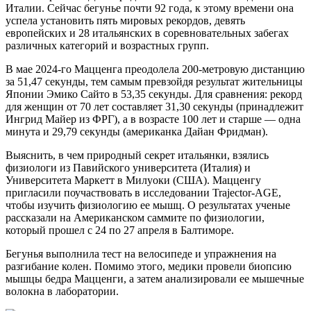
Италии. Сейчас бегунье почти 92 года, к этому времени она
успела установить пять мировых рекордов, девять
европейских и 28 итальянских в соревновательных забегах
различных категорий и возрастных групп.
В мае 2024-го Мацценга преодолела 200-метровую дистанцию
за 51,47 секунды, тем самым превзойдя результат жительницы
Японии Эмико Сайто в 53,35 секунды. Для сравнения: рекорд
для женщин от 70 лет составляет 31,30 секунды (принадлежит
Ингрид Майер из ФРГ), а в возрасте 100 лет и старше — одна
минута и 29,79 секунды (американка Дайан Фридман).
Выяснить, в чем природный секрет итальянки, взялись
физиологи из Павийского университета (Италия) и
Университета Маркетт в Милуоки (США). Мацценгу
пригласили поучаствовать в исследовании Trajector-AGE,
чтобы изучить физиологию ее мышц. О результатах ученые
рассказали на Американском саммите по физиологии,
который прошел с 24 по 27 апреля в Балтиморе.
Бегунья выполнила тест на велосипеде и упражнения на
разгибание колен. Помимо этого, медики провели биопсию
мышцы бедра Мацценги, а затем анализировали ее мышечные
волокна в лаборатории.