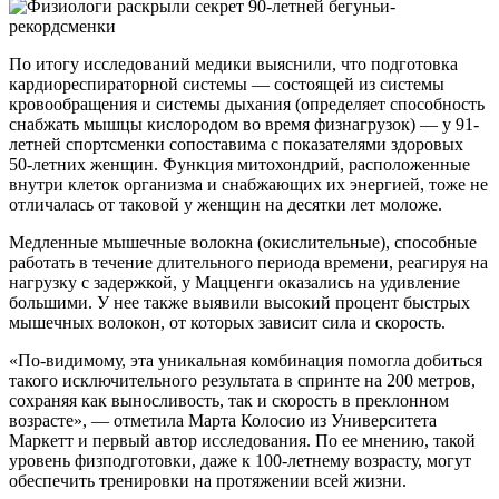
По итогу исследований медики выяснили, что подготовка
кардиореспираторной системы — состоящей из системы
кровообращения и системы дыхания (определяет способность
снабжать мышцы кислородом во время физнагрузок) — у 91-
летней спортсменки сопоставима с показателями здоровых
50-летних женщин. Функция митохондрий, расположенные
внутри клеток организма и снабжающих их энергией, тоже не
отличалась от таковой у женщин на десятки лет моложе.
Медленные мышечные волокна (окислительные), способные
работать в течение длительного периода времени, реагируя на
нагрузку с задержкой, у Мацценги оказались на удивление
большими. У нее также выявили высокий процент быстрых
мышечных волокон, от которых зависит сила и скорость.
«По-видимому, эта уникальная комбинация помогла добиться
такого исключительного результата в спринте на 200 метров,
сохраняя как выносливость, так и скорость в преклонном
возрасте», — отметила Марта Колосио из Университета
Маркетт и первый автор исследования. По ее мнению, такой
уровень физподготовки, даже к 100-летнему возрасту, могут
обеспечить тренировки на протяжении всей жизни.