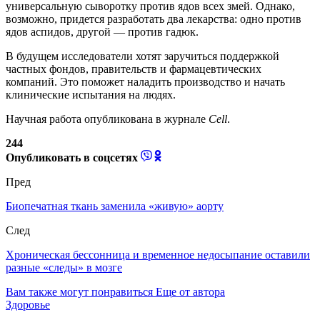
универсальную сыворотку против ядов всех змей. Однако,
возможно, придется разработать два лекарства: одно против
ядов аспидов, другой — против гадюк.
В будущем исследователи хотят заручиться поддержкой
частных фондов, правительств и фармацевтических
компаний. Это поможет наладить производство и начать
клинические испытания на людях.
Научная работа опубликована в журнале
Cell
.
244
Опубликовать в соцсетях
Пред
Биопечатная ткань заменила «живую» аорту
След
Хроническая бессонница и временное недосыпание оставили
разные «следы» в мозге
Вам также могут понравиться
Еще от автора
Здоровье