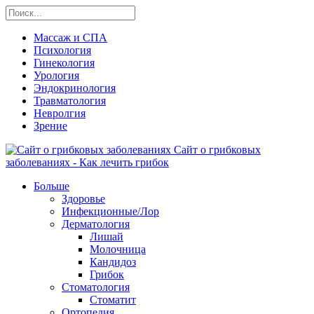
Массаж и СПА
Психология
Гинекология
Урология
Эндокринология
Травматология
Невролгия
Зрение
Сайт о грибковых
заболеваниях - Как лечить грибок
Больше
Здоровье
Инфекционные/Лор
Дерматология
Лишай
Молочница
Кандидоз
Грибок
Стоматология
Стоматит
Ортопедия