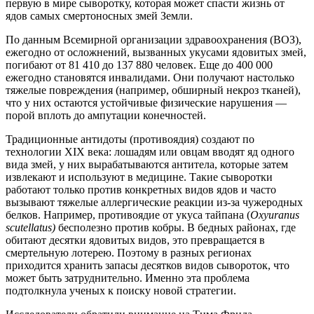
первую в мире сыворотку, которая может спасти жизнь от
ядов самых смертоносных змей Земли.
По данным Всемирной организации здравоохранения (ВОЗ),
ежегодно от осложнений, вызванных укусами ядовитых змей,
погибают от 81 410 до 137 880 человек. Еще до 400 000
ежегодно становятся инвалидами. Они получают настолько
тяжелые повреждения (например, обширный некроз тканей),
что у них остаются устойчивые физические нарушения —
порой вплоть до ампутации конечностей.
Традиционные антидоты (противоядия) создают по
технологии XIX века: лошадям или овцам вводят яд одного
вида змей, у них вырабатываются антитела, которые затем
извлекают и используют в медицине. Такие сыворотки
работают только против конкретных видов ядов и часто
вызывают тяжелые аллергические реакции из-за чужеродных
белков. Например, противоядие от укуса тайпана (
Oxyuranus
scutellatus)
бесполезно против кобры. В бедных районах, где
обитают десятки ядовитых видов, это превращается в
смертельную лотерею. Поэтому в разных регионах
приходится хранить запасы десятков видов сывороток, что
может быть затруднительно. Именно эта проблема
подтолкнула ученых к поиску новой стратегии.