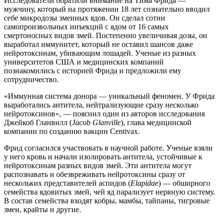
Исследователи обратили внимание на Тима Фрида —
мужчину, который на протяжении 18 лет сознательно вводил
себе микродозы змеиных ядов. Он сделал сотни
самопроизвольных инъекций с ядом от 16 самых
смертоносных видов змей. Постепенно увеличивая дозы, он
выработал иммунитет, который не оставил шансов даже
нейротоксинам, убивающим лошадей. Ученые из разных
университетов США и медицинских компаний
познакомились с историей Фрида и предложили ему
сотрудничество.
«Иммунная система донора — уникальный феномен. У Фрида
выработались антитела, нейтрализующие сразу несколько
нейротоксинов», — пояснил один из авторов исследования
Джейкоб Гланвилл (
Jacob Glanville
), глава медицинской
компании по созданию вакцин Centivax.
Фрид согласился участвовать в научной работе. Ученые взяли
у него кровь и начали изолировать антитела, устойчивые к
нейротоксинам разных видов змей. Эти антитела могут
распознавать и обезвреживать нейротоксины сразу от
нескольких представителей аспидов (
Elapidae
) — обширного
семейства ядовитых змей, чей яд парализует нервную систему.
В состав семейства входят кобры, мамбы, тайпаны, тигровые
змеи, крайты и другие.