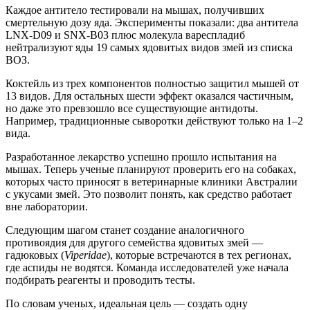
Каждое антитело тестировали на мышах, получивших
смертельную дозу яда. Эксперименты показали: два антитела
LNX-D09 и SNX-B03 плюс молекула вареспладиб
нейтрализуют яды 19 самых ядовитых видов змей из списка
ВОЗ.
Коктейль из трех компонентов полностью защитил мышей от
13 видов. Для остальных шести эффект оказался частичным,
но даже это превзошло все существующие антидоты.
Например, традиционные сыворотки действуют только на 1–2
вида.
Разработанное лекарство успешно прошло испытания на
мышах. Теперь ученые планируют проверить его на собаках,
которых часто приносят в ветеринарные клиники Австралии
с укусами змей. Это позволит понять, как средство работает
вне лаборатории.
Следующим шагом станет создание аналогичного
противоядия для другого семейства ядовитых змей —
гадюковых (
Viperidae
), которые встречаются в тех регионах,
где аспиды не водятся. Команда исследователей уже начала
подбирать реагенты и проводить тесты.
По словам ученых, идеальная цель — создать одну