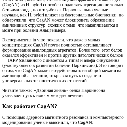
(CagAN) из H. pylori способен подавлять агрегацию не только
бета-амилоида, но и тау-белка. Первоначально ученые
изучали, как H. pylori влияет на бактериальные биопленки, но
обнаружили, что CagAN может блокировать образование
амилоидных структур, схожих с теми, что накапливаются в
мозге при болезни Альцгеймера.
Эксперименты in vitro показали, что даже в малых
концентрациях CagAN почти полностью останавливает
формирование амилоидных агрегатов. Более того, этот белок
оказался эффективен и против других патологических белков
— IAPP (связанного с диабетом 2 типа) и альфа-синуклеина
(участвующего в развитии болезни Паркинсона). Это говорит
о том, что CagAN может воздействовать на общий механизм
амилоидной агрегации, открывая путь к созданию
универсальных терапевтических стратегий.
Читайте также: «Двойная жизнь» белка Паркинсона
указывает путь к новым методам лечения
Как работает CagAN?
С помощью ядерного магнитного резонанса и компьютерного
моделирования ученые выяснили, что CagAN: