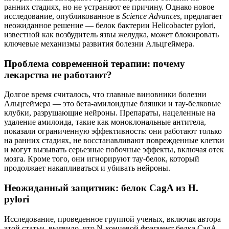
ранних стадиях, но не устраняют ее причину. Однако новое
исследование, опубликованное в
Science Advances
, предлагает
неожиданное решение — белок бактерии Helicobacter pylori,
известной как возбудитель язвы желудка, может блокировать
ключевые механизмы развития болезни Альцгеймера.
Проблема современной терапии: почему
лекарства не работают?
Долгое время считалось, что главные виновники болезни
Альцгеймера — это бета-амилоидные бляшки и тау-белковые
клубки, разрушающие нейроны. Препараты, нацеленные на
удаление амилоида, такие как моноклональные антитела,
показали ограниченную эффективность: они работают только
на ранних стадиях, не восстанавливают поврежденные клетки
и могут вызывать серьезные побочные эффекты, включая отек
мозга. Кроме того, они игнорируют тау-белок, который
продолжает накапливаться и убивать нейроны.
Неожиданный защитник: белок CagA из H.
pylori
Исследование, проведенное группой ученых, включая автора
этой статьи, выявило, что N-концевой фрагмент белка CagA