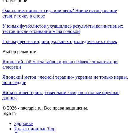
Популярное
Ожирение: виновата еда или лень? Новое исследование
ставит точку в споре
У юных футболистов ухудшились результаты когнитивных
тестов после отбиваний мяча головой
Преимущества индивидуальных ортопедических стелек
Выбор редакции
Японский чай матча заблокировал рефлекс чихания при
аллергии
Японский метод «лесной терапии» укрепил не только нервы,
но и сердце
Яйца и холестерин: развенчание мифов и новые научные
данные
© 2026 - mterapia.ru. Все права защищены.
Sign in
Здоровье
Инфекционные/Лор