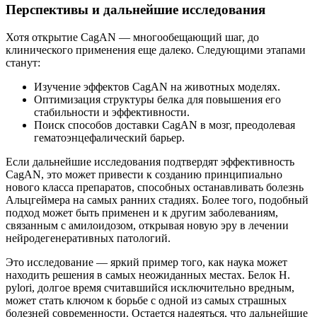
Перспективы и дальнейшие исследования
Хотя открытие CagAN — многообещающий шаг, до
клинического применения еще далеко. Следующими этапами
станут:
Изучение эффектов CagAN на животных моделях.
Оптимизация структуры белка для повышения его
стабильности и эффективности.
Поиск способов доставки CagAN в мозг, преодолевая
гематоэнцефалический барьер.
Если дальнейшие исследования подтвердят эффективность
CagAN, это может привести к созданию принципиально
нового класса препаратов, способных останавливать болезнь
Альцгеймера на самых ранних стадиях. Более того, подобный
подход может быть применен и к другим заболеваниям,
связанным с амилоидозом, открывая новую эру в лечении
нейродегенеративных патологий.
Это исследование — яркий пример того, как наука может
находить решения в самых неожиданных местах. Белок H.
pylori, долгое время считавшийся исключительно вредным,
может стать ключом к борьбе с одной из самых страшных
болезней современности. Остается надеяться, что дальнейшие