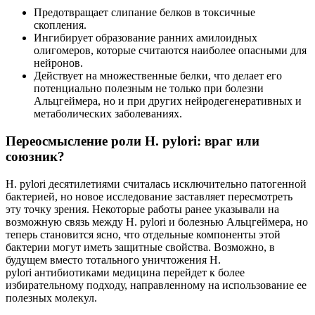
Предотвращает слипание белков в токсичные
скопления.
Ингибирует образование ранних амилоидных
олигомеров, которые считаются наиболее опасными для
нейронов.
Действует на множественные белки, что делает его
потенциально полезным не только при болезни
Альцгеймера, но и при других нейродегенеративных и
метаболических заболеваниях.
Переосмысление роли H. pylori: враг или
союзник?
H. pylori десятилетиями считалась исключительно патогенной
бактерией, но новое исследование заставляет пересмотреть
эту точку зрения. Некоторые работы ранее указывали на
возможную связь между H. pylori и болезнью Альцгеймера, но
теперь становится ясно, что отдельные компоненты этой
бактерии могут иметь защитные свойства. Возможно, в
будущем вместо тотального уничтожения H.
pylori антибиотиками медицина перейдет к более
избирательному подходу, направленному на использование ее
полезных молекул.