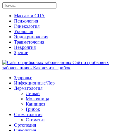
Массаж и СПА
Психология
Гинекология
Урология
Эндокринология
Травматология
Невролгия
Зрение
Сайт о грибковых
заболеваниях - Как лечить грибок
Здоровье
Инфекционные/Лор
Дерматология
Лишай
Молочница
Кандидоз
Грибок
Стоматология
Стоматит
Ортопедия
Онкология