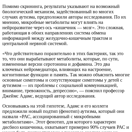
Помимо скрининга, результаты указывают на возможный
биологический механизм, задействованный во многих
случаях аутизма, предположили авторы исследования. По их
мнению, микробные метаболиты могут влиять на
нейроразвитие через ось «кишечник — мозг». Это сложная,
работающая в обоих направлениях система обмена
информацией между желудочно-кишечным трактом и
центральной нервной системой.
«Что действительно поразительно в этих бактериях, так это
то, что они вырабатывают метаболиты, которые, по сути,
измененные версии серотонина и дофамина. Это два
ключевых нейромедиатора, влияющих на настроение,
когнитивные функции и память. Так можно объяснить многие
основные симптомы и сопутствующие симптомы у детей с
аутизмом — их проблемы с социальной коммуникацией,
внимание, тревожность, депрессию», — пояснил профессор
Джеймс Адамс, ведущий автор исследования.
Основываясь на этой гипотезе, Адамс и его коллеги
предложили новый подтип (фенотип) аутизма, который они
назвали «РАС, ассоциированный с микробными
метаболитами». Этот фенотип, для которого характерен
дисбиоз кишечника, охватывает примерно 90% случаев РАС и