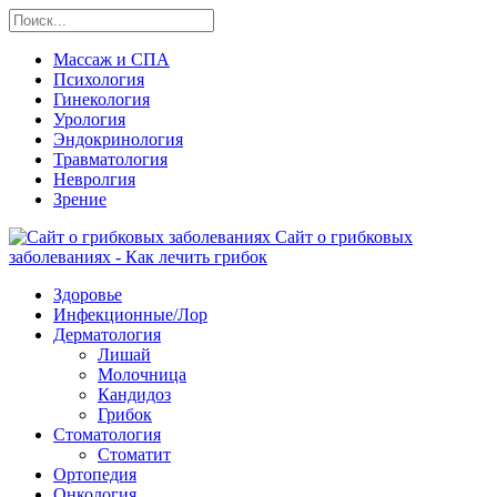
Массаж и СПА
Психология
Гинекология
Урология
Эндокринология
Травматология
Невролгия
Зрение
Сайт о грибковых
заболеваниях - Как лечить грибок
Здоровье
Инфекционные/Лор
Дерматология
Лишай
Молочница
Кандидоз
Грибок
Стоматология
Стоматит
Ортопедия
Онкология