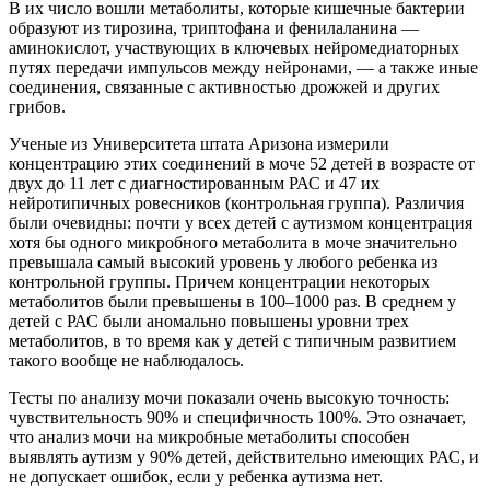
В их число вошли метаболиты, которые кишечные бактерии
образуют из тирозина, триптофана и фенилаланина —
аминокислот, участвующих в ключевых нейромедиаторных
путях передачи импульсов между нейронами, — а также иные
соединения, связанные с активностью дрожжей и других
грибов.
Ученые из Университета штата Аризона измерили
концентрацию этих соединений в моче 52 детей в возрасте от
двух до 11 лет с диагностированным РАС и 47 их
нейротипичных ровесников (контрольная группа). Различия
были очевидны: почти у всех детей с аутизмом концентрация
хотя бы одного микробного метаболита в моче значительно
превышала самый высокий уровень у любого ребенка из
контрольной группы. Причем концентрации некоторых
метаболитов были превышены в 100–1000 раз. В среднем у
детей с РАС были аномально повышены уровни трех
метаболитов, в то время как у детей с типичным развитием
такого вообще не наблюдалось.
Тесты по анализу мочи показали очень высокую точность:
чувствительность 90% и специфичность 100%. Это означает,
что анализ мочи на микробные метаболиты способен
выявлять аутизм у 90% детей, действительно имеющих РАС, и
не допускает ошибок, если у ребенка аутизма нет.