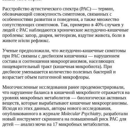
Расстройство аутистического спектра (РАС) — термин,
обозначающий совокупность симптомов, связанных с
особенностями развития и поведения, а также множество
сопутствующих симптомов. Так, примерно в 40% случаев у
людей с РАС наблюдаются хронические желудочно-кишечные
проблемы: запор, диарея, метеоризм, вздутие живота, боли в
животе и/или рефлюкс.
Ученые предположили, что желудочно-кишечные симптомы
при РАС связаны с дисбиозом кишечника — нарушением
состава и соотношения микроорганизмов, населяющих
пищеварительный тракт (кишечная микробиота). При
дисбиозе уменьшается количество полезных бактерий и
возрастает объем патогенной микрофлоры.
Многочисленные исследования ранее продемонстрировали,
что нарушение баланса в кишечной микробиоте отражается на
уровнях микробных метаболитов — биологически активных
веществ, которые вырабатывают кишечные микроорганизмы.
Исходя из этих данных, авторы нового исследования,
опубликованного в журнале
Molecular Psychiatry
, разработали
новый инструмент скрининга на повышенный риск РАС для
детей — анализ мочи на 17 микробных метаболитов.