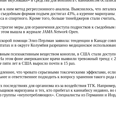
ные вкусняшки» и средства для вейпинга с каннабисом остались
и к ним метод регрессионного анализа. Выяснилось, что легали
о съедобным формам подъем достигал 43%, а курение марихуаны 
а и спиртного. Кроме того, больше тинейджеров стали считать, ч
 строгие меры для ограничения доступа подростков к съедобным 
б этом вышла в журнале
JAMA Network Open
.
ч скорой помощи Элиз Перлман заявила: тенденции в Канаде сов
штатах и в округе Колумбия разрешено медицинское использован
овным психоактивным веществом конопли, в США стали доступн
. На этом фоне американские врачи выявили тревожный тренд: с 
 пяти лет в США выросло почти в 15 раз.
едленнее, что чревато серьезными токсическими эффектами, есл
ее и ответственнее подходить к вопросу хранения такого рода 
 последствиях для организма из-за воздействия ТГК. Например,
ьщиков марихуаны и тех, кто прибегал к каннабису недавно, во
из группы «неупотребляющих». Специалисты из Германии и Иорд