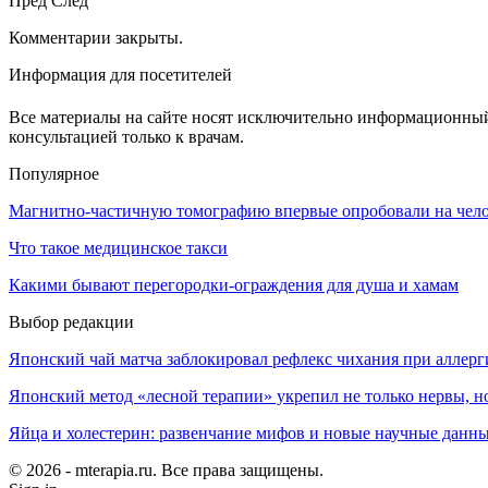
Пред
След
Комментарии закрыты.
Информация для посетителей
Все материалы на сайте носят исключительно информационный 
консультацией только к врачам.
Популярное
Магнитно-частичную томографию впервые опробовали на чел
Что такое медицинское такси
Какими бывают перегородки-ограждения для душа и хамам
Выбор редакции
Японский чай матча заблокировал рефлекс чихания при аллерг
Японский метод «лесной терапии» укрепил не только нервы, но
Яйца и холестерин: развенчание мифов и новые научные данн
© 2026 - mterapia.ru. Все права защищены.