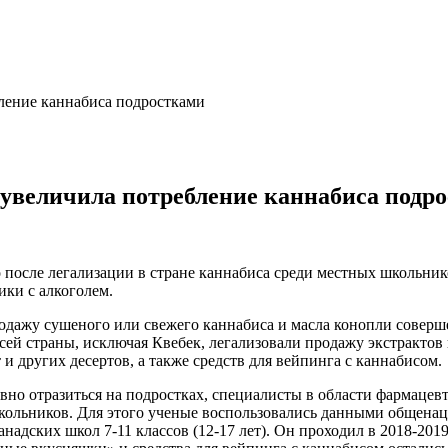
ление каннабиса подростками
увеличила потребление каннабиса подр
 после легализации в стране каннабиса среди местных школьник
ики с алкоголем.
родажу сушеного или свежего каннабиса и масла конопли соверш
всей страны, исключая Квебек, легализовали продажу экстрактов
и других десертов, а также средств для вейпинга с каннабисом.
ивно отразиться на подростках, специалисты в области фармаце
школьников. Для этого ученые воспользовались данными общена
надских школ 7-11 классов (12-17 лет). Он проходил в 2018-2019