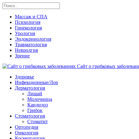
Массаж и СПА
Психология
Гинекология
Урология
Эндокринология
Травматология
Невролгия
Зрение
Сайт о грибковых заболевани
Здоровье
Инфекционные/Лор
Дерматология
Лишай
Молочница
Кандидоз
Грибок
Стоматология
Стоматит
Ортопедия
Онкология
Косметология