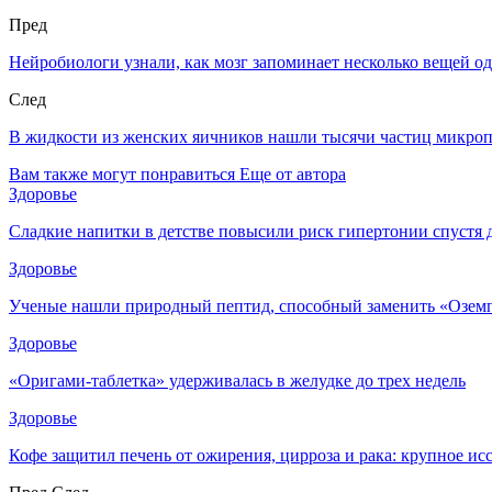
Пред
Нейробиологи узнали, как мозг запоминает несколько вещей о
След
В жидкости из женских яичников нашли тысячи частиц микро
Вам также могут понравиться
Еще от автора
Здоровье
Сладкие напитки в детстве повысили риск гипертонии спустя 
Здоровье
Ученые нашли природный пептид, способный заменить «Озем
Здоровье
«Оригами-таблетка» удерживалась в желудке до трех недель
Здоровье
Кофе защитил печень от ожирения, цирроза и рака: крупное и