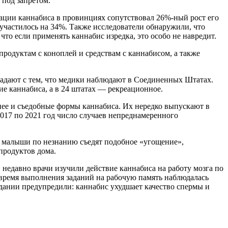
 под запретом.
зации каннабиса в провинциях сопутствовал 26%-ный рост его
участилось на 34%. Также исследователи обнаружили, что
то если применять каннабис изредка, это особо не навредит.
продуктам с коноплей и средствам с каннабисом, а также
падают с тем, что медики наблюдают в Соединенных Штатах.
ие каннабиса, а в 24 штатах — рекреационное.
ее и съедобные формы каннабиса. Их нередко выпускают в
2017 по 2021 год число случаев непреднамеренного
и малыши по незнанию съедят подобное «угощение»,
продуктов дома.
 недавно врачи изучили действие каннабиса на работу мозга по
 время выполнения заданий на рабочую память наблюдалась
ании предупредили: каннабис ухудшает качество спермы и