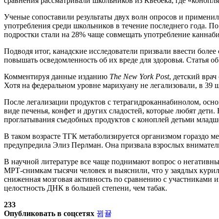
сравнения рассматривали школьников из Квебека, где «конопля
Ученые сопоставили результаты двух волн опросов и применил
употребления среди школьников в течение последнего года. П
подростки стали на 28% чаще совмещать употребление каннабис
Подводя итог, канадские исследователи призвали ввести более
повышать осведомленность об их вреде для здоровья. Статья о
Комментируя данные изданию
The New York Post
, детский вра
Хотя на федеральном уровне марихуану не легализовали, в 39 
После легализации продуктов с тетрагидроканнабинолом, осн
виде печенья, конфет и других сладостей, которые любят дети
проглатывания съедобных продуктов с коноплей детьми младше
В таком возрасте ТГК метаболизируется организмом гораздо м
предупредила Элиз Перлман. Она призвала взрослых внимательн
В научной литературе все чаще поднимают вопрос о негативных
МРТ-снимкам тысячи человек и выяснили, что у заядлых курил
сниженная мозговая активность по сравнению с участниками 
целостность ДНК в большей степени, чем табак.
233
Опубликовать в соцсетях