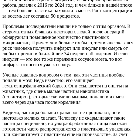
работа, делали с 2016 по 2024 год, и чем ближе к нашей эпохе
— тем больше пластика находили в мозге. Рост концентрации
за восемь лет составил 50 процентов.
Проблемы исследователи нашли не только с этим органом. В
атероматозных бляшках некоторых людей после операций
обнаружили повышенное количество пластиковых
микрочастиц. Причем чем больше их было, тем выше оказался
риск человека получить инфаркт или инсульт или смерть от
любых причин в ближайшие 34 недели наблюдения. И если
инсульт — это все то же поражение сосудов мозга, то вот
инфаркт относится уже к сердцу.
Ученые задались вопросом о том, как эти частицы вообще
попали в мозг. Ведь известно: его защищает
гематоэнцефалический барьер. Они ссылаются на опыты на
животных, где очень малые частицы нанопластика
(полистирол), которые скормили мышам, попали в их мозг
всего через два часа после кормления.
Видимо, частицы больших размеров не проникают, но и
настолько мелких хватает. Человеку не скармливают такие
частицы специально, но ультраобработанная пища высокой
готовности часто распространяется в пластиковых упаковках
или контактирует с пластиком еще на производстве. За счет