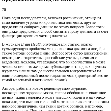
76
Пока одни исследователи, включая российских, отрицают
само наличие угрозы микропластика для мозга, другие
продолжают собирать данные по этому вопросу. Более того:
они даже предложили способ снизить угрозу для мозга за счет
фильтрации крови от частиц пластика.
В журнале
Brain Health
опубликовали статью, кратко
суммирующую проблемы микропластика для мозга людей, а
также методы борьбы с ним. Вопрос этот остро дискуссионен:
некоторые авторитетные российские ученые, начиная с
академика Хохлова, утверждают, что микропластика в мозге
человека нет, в то же время публикации в западных научных
журналах нашли там до шести граммов микропластика на
один исследованный после вскрытия мозг (примерный вес не
самой маленькой пластиковой ложки).
Авторы работы в новом рецензируемом журнале,
посвященном здоровью мозга, сперва обобщили выявленное
до них: ткани головного мозга умерших людей в нашу эпоху
показали, что именно головной мозг накапливает эти частицы
намного энергичнее, чем ткани других органов, например,
печени и почек. Причем вскрытия, на которых проводилась