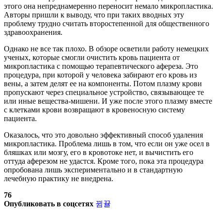
этого она непреднамеренно переносит немало микропластика.
Авторы пришли к выводу, что при таких вводных эту
проблему трудно считать второстепенной для общественного
здравоохранения.
Однако не все так плохо. В обзоре осветили работу немецких
ученых, которые смогли очистить кровь пациента от
микропластика с помощью терапевтического афереза. Это
процедура, при которой у человека забирают его кровь из
вены, а затем делят ее на компоненты. Потом плазму крови
пропускают через специальное устройство, связывающее те
или иные вещества-мишени. И уже после этого плазму вместе
с клетками крови возвращают в кровеносную систему
пациента.
Оказалось, что это довольно эффективный способ удаления
микропластика. Проблема лишь в том, что если он уже осел в
бляшках или мозгу, его в кровотоке нет, и вычистить его
оттуда аферезом не удастся. Кроме того, пока эта процедура
опробована лишь экспериментально и в стандартную
лечебную практику не внедрена.
76
Опубликовать в соцсетях